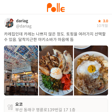
dariag
3.0
10개월
@dariag
카레집인데 카레는 나쁘지 않은 정도. 토핑을 여러가지 선택할 
수 있음. 달착지근한 야키소바가 마음에 듬
요코
부산 동래구 명륜로139번길 17 1층