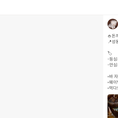
🍚돈
📍성
🏷️

-등심
-안심
▫️바
▫️웨이
▫️먹