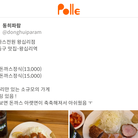
동히파람
@donghuiparam
까스전원 왕십리점

동구 맛집-왕십리역

돈까스정식(13,000)

돈까스정식(15,000)

 자리만 있는 소규모의 가게 

팅 있음 ! 

다보면 돈까스 아랫면이 축축해져서 아쉬웠음 ㅜ