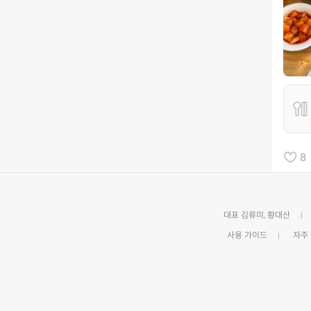
8
대표 김류미, 황대산
사용 가이드
자주