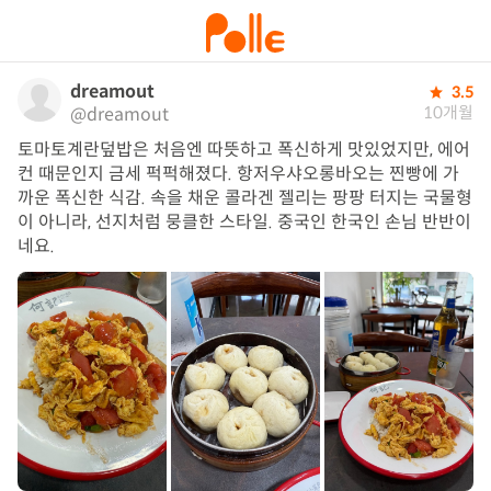
dreamout
3.5
10개월
@dreamout
토마토계란덮밥은 처음엔 따뜻하고 폭신하게 맛있었지만, 에어
컨 때문인지 금세 퍽퍽해졌다. 항저우샤오롱바오는 찐빵에 가
까운 폭신한 식감. 속을 채운 콜라겐 젤리는 팡팡 터지는 국물형
이 아니라, 선지처럼 뭉클한 스타일. 중국인 한국인 손님 반반이
네요.