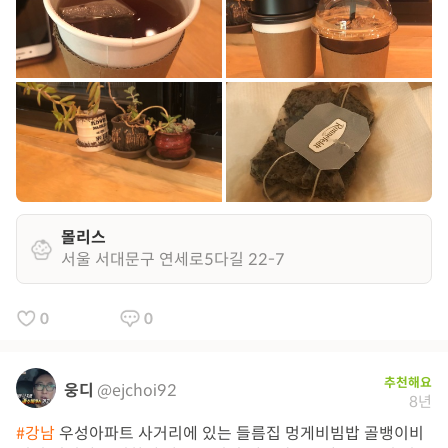
몰리스
서울 서대문구 연세로5다길 22-7
0
0
추천해요
웅디
@ejchoi92
8년
#강남
우성아파트 사거리에 있는 들름집 멍게비빔밥 골뱅이비