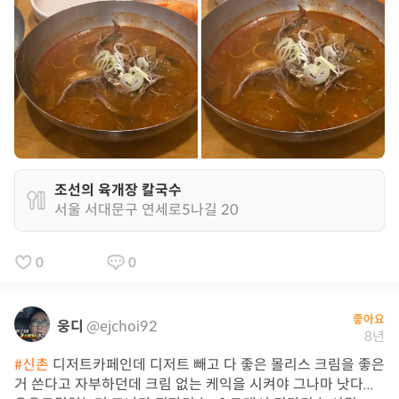
조선의 육개장 칼국수
서울 서대문구 연세로5나길 20
0
0
좋아요
웅디
@ejchoi92
8년
#신촌
디저트카페인데 디저트 빼고 다 좋은 몰리스 크림을 좋은
거 쓴다고 자부하던데 크림 없는 케익을 시켜야 그나마 낫다...