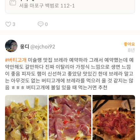
서울 마포구 백범로 112-1
3
0
좋아요
웅디
@ejchoi92
8년
#버티고개
미슐랭 맛집 브레라 예약하라 그래서 예약했는데 예
약안해도 갈만하다 진짜 이탈리아 가정식 느낌으로 생면 느낌
이 좋음 피자도 햄이 신선하고 좋았당 맛있긴 한데 브레라 말고
는 아무것도 없는 버티고개에 브레라를 먹으러 올 것 같지는 않
음 ㅎㅎㅎ 버티고개에 볼일 있을 때 먹는거면 추천