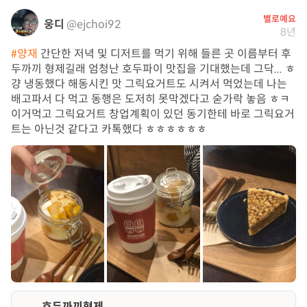
별로예요
웅디
@ejchoi92
8년
#양재
간단한 저녁 및 디저트를 먹기 위해 들른 곳 이름부터 후
두까끼 형제길래 엄청난 호두파이 맛집을 기대했는데 그닥... ㅎ
걍 냉동했다 해동시킨 맛 그릭요거트도 시켜서 먹었는데 나는
배고파서 다 먹고 동행은 도저히 못막겠다고 숟가락 놓음 ㅎㅋ
이거먹고 그릭요거트 창업계획이 있던 동기한테 바로 그릭요거
트는 아닌것 같다고 카톡했다 ㅎㅎㅎㅎㅎㅎ
호두까끼형제