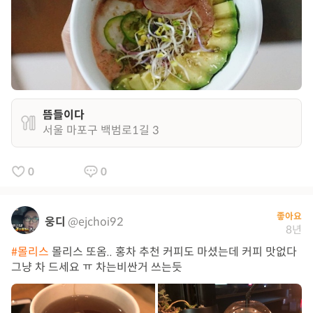
뜸들이다
서울 마포구 백범로1길 3
0
0
좋아요
웅디
@ejchoi92
8년
#몰리스
몰리스 또옴.. 홍차 추천 커피도 마셨는데 커피 맛없다
그냥 차 드세요 ㅠ 차는비싼거 쓰는듯