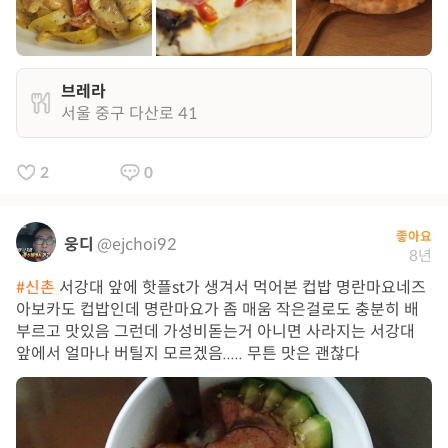
브레라
서울 중구 다산로 41
2
0
좋아요
웅디
@ejchoi92
8년
#신촌
서강대 앞에 핫플st가 생겨서 먹어본 컵밥 명란마요네즈
아보카도 컵밥인데 명란마요가 좀 매움 작은걸로도 충분히 배
부르고 맛있음 그런데 가성비돋는거 아니면 사라지는 서강대
앞에서 얼마나 버틸지 모르겠음..... 무튼 맛은 괜찮다