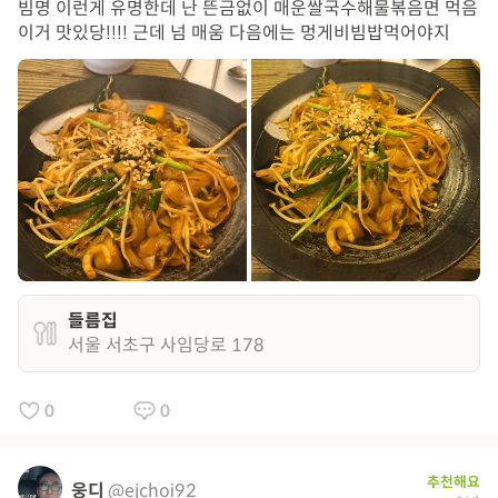
빔명 이런게 유명한데 난 뜬금없이 매운쌀국수해물볶음면 먹음
이거 맛있당!!!! 근데 넘 매움 다음에는 멍게비빔밥먹어야지
들름집
서울 서초구 사임당로 178
0
0
추천해요
웅디
@ejchoi92