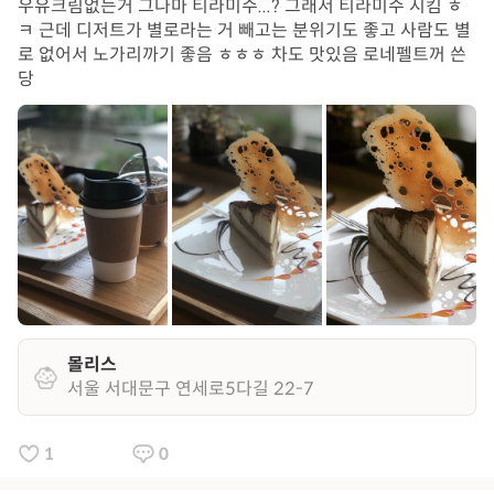
우유크림없는거 그나마 티라미수...? 그래서 티라미수 시킴 ㅎ
ㅋ 근데 디저트가 별로라는 거 빼고는 분위기도 좋고 사람도 별
로 없어서 노가리까기 좋음 ㅎㅎㅎ 차도 맛있음 로네펠트꺼 쓴
당
몰리스
서울 서대문구 연세로5다길 22-7
1
0