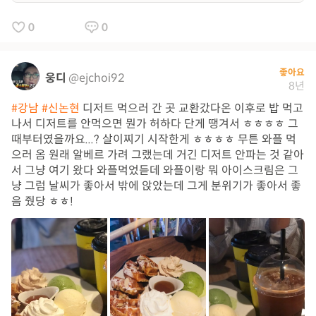
0
0
좋아요
웅디
@ejchoi92
8년
#강남
#신논현
디저트 먹으러 간 곳 교환갔다온 이후로 밥 먹고
나서 디저트를 안먹으면 뭔가 허하다 단게 땡겨서 ㅎㅎㅎㅎ 그
때부터였을까요...? 살이찌기 시작한게 ㅎㅎㅎㅎ 무튼 와플 먹
으러 옴 원래 알베르 가려 그랬는데 거긴 디저트 안파는 것 같아
서 그냥 여기 왔다 와플먹었듣데 와플이랑 뭐 아이스크림은 그
냥 그럼 날씨가 좋아서 밖에 앉았는데 그게 분위기가 좋아서 좋
음 줬당 ㅎㅎ!