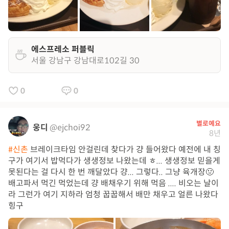
에스프레소 퍼블릭
서울 강남구 강남대로102길 30
0
0
별로예요
웅디
@ejchoi92
8년
#신촌
브레이크타임 안걸린데 찾다가 걍 들어왔다 예전에 내 칭
구가 여기서 밥먹다가 생생정보 나왔는데 ㅎ... 생생정보 믿을게
못된다는 걸 다시 한 번 깨달았다 걍... 그렇다.. 그냥 육개장🤢
배고파서 먹긴 먹었는데 걍 배채우기 위해 먹음 .... 비오는 날이
라 그런가 여기 지하라 엄청 꿉꿉해서 배만 채우고 얼른 나왔다
힝구