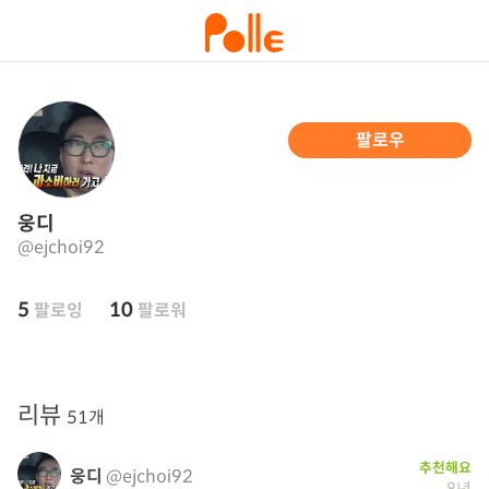
팔로우
웅디
@ejchoi92
5
10
팔로잉
팔로워
리뷰
51개
추천해요
웅디
@ejchoi92
8년