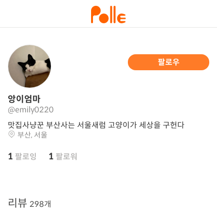
팔로우
앙이엄마
@emily0220
맛집사냥꾼 부산사는 서울새럼 고양이가 세상을 구헌다
부산, 서울
1
1
팔로잉
팔로워
리뷰
298개