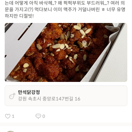
는데 어떻게 아직 바삭헤,,? 왜 퍽퍽부위도 부드러워,,,? 여러 의
문을 가지고(?) 먹다보니 이미 맥주가 거덜나버린 ㅎ 너무 유명
하지만 디절빗!
만석닭강정
강원 속초시 중앙로147번길 16
1
0