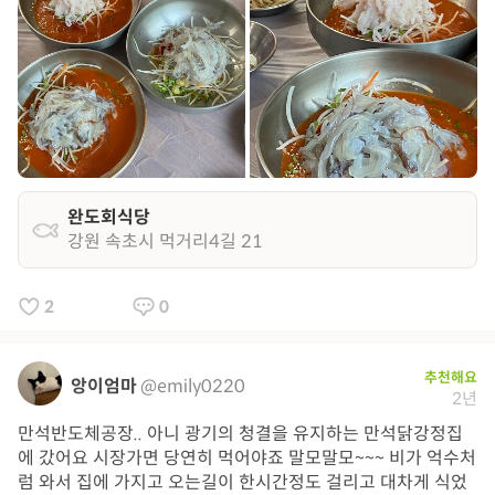
완도회식당
강원 속초시 먹거리4길 21
2
0
추천해요
앙이엄마
@emily0220
2년
만석반도체공장.. 아니 광기의 청결을 유지하는 만석닭강정집
에 갔어요 시장가면 당연히 먹어야죠 말모말모~~~ 비가 억수처
럼 와서 집에 가지고 오는길이 한시간정도 걸리고 대차게 식었