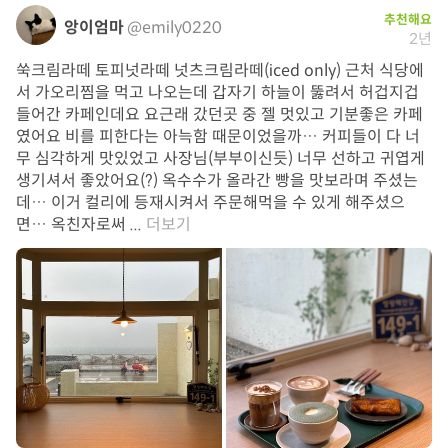
추천해요
앙이엄마
@emily0220
2년
쑥크림라떼 토피넛라떼 넛츠크림라떼(iced only) 근처 식당에
서 가오리찜을 먹고 나오는데 갑자기 하늘이 뚫려서 허겁지겁
들어간 카페인데요 요근래 갔던곳 중 젤 멋있고 기분좋은 카페
였어요 비를 피한다는 아늑함 때문이었을까… 커피들이 다 너
무 심각하게 맛있었고 사장님(부부이신듯) 너무 선하고 귀엽게
생기셔서 좋았어요(?) 옥수수가 올라간 빵을 맛보라며 주셨는
데… 이거 컬리에 등재시켜서 주문해먹을 수 있게 해주셨으
면… 옥친자로써 ...
더보기