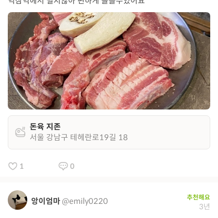
역삼역에서 멀지않아 편하게 들를수있어요
돈육 지존
서울 강남구 테헤란로19길 18
1
0
추천해요
앙이엄마
@emily0220
3년