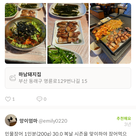
하남돼지집
부산 동래구 명륜로129번나길 15
1
0
추천해요
앙이엄마
@emily0220
3년
민물장어 1인분(200g) 30.0 복날 시즌을 맞이하야 장어먹으