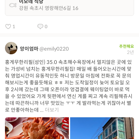
이모네 식당
강원 속초시 영랑해안6길 16
1
0
추천해요
앙이엄마
@emily0220
2년
홍게무한리필(성인) 35.0 속초해수욕장에서 멀지않은 곳에 있
는 가성비 넘치는 홍게무한리필집! 매일 배 들어오는시간에 맞
춰 영업시간이 유동적인듯 하니 방문일 아침에 전화로 꼭 문의
해보시는게 좋을듯해요 ㅎㅎ 저는 도착일정이 늦어 토요일 오
후 2시에 갔는데 그때 오픈이라 엉겹결에 웨이팅없이 바로 먹
을 수 있었어요 가게 뒷편에서 연신 게를 찌고 계속 리필해쥬시
는데 따끈하니까 너무 맛있는 ㅜㅜ 게 발라먹는게 귀찮아서 별
로 안좋아하는데 ...
더보기