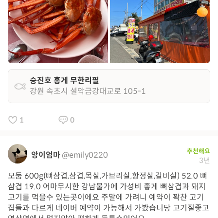
승진호 홍게 무한리필
강원 속초시 설악금강대교로 105-1
1
0
추천해요
앙이엄마
@emily0220
3년
모둠 600g(뼈삼겹,삼겹,목살,가브리살,항정살,갈비살) 52.0 뼈
삼겹 19.0 어마무시한 강남물가에 가성비 좋게 뼈삼겹과 돼지
고기를 먹을수 있는곳이에요 주말에 가려니 예약이 꽉찬 고기
집들과 다르게 네이버 예약이 가능해서 가봤습니당 고기질좋고