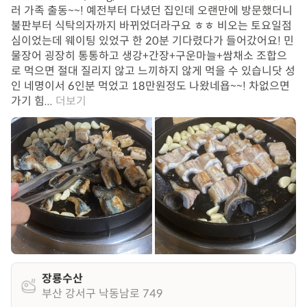
러 가족 출동~~! 예전부터 다녔던 집인데 오랜만에 방문했더니
불판부터 식탁의자까지 바뀌었더라구요 ㅎㅎ 비오는 토요일점
심이었는데 웨이팅 있었구 한 20분 기다렸다가 들어갔어요! 민
물장어 굉장히 통통하고 생강+간장+구운마늘+쌈채소 조합으
로 먹으면 절대 질리지 않고 느끼하지 않게 먹을 수 있습니닷 성
인 네명이서 6인분 먹었고 18만원정도 나왔네욥~~! 차없으면
가기 힘...
더보기
장룡수산
부산 강서구 낙동남로 749