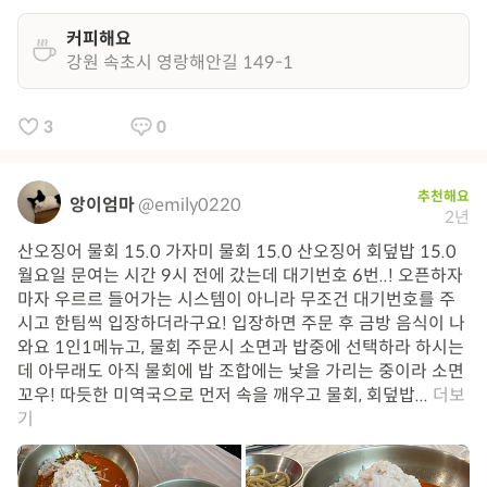
커피해요
강원 속초시 영랑해안길 149-1
3
0
추천해요
앙이엄마
@emily0220
2년
산오징어 물회 15.0 가자미 물회 15.0 산오징어 회덮밥 15.0
월요일 문여는 시간 9시 전에 갔는데 대기번호 6번..! 오픈하자
마자 우르르 들어가는 시스템이 아니라 무조건 대기번호를 주
시고 한팀씩 입장하더라구요! 입장하면 주문 후 금방 음식이 나
와요 1인1메뉴고, 물회 주문시 소면과 밥중에 선택하라 하시는
데 아무래도 아직 물회에 밥 조합에는 낯을 가리는 중이라 소면
꼬우! 따듯한 미역국으로 먼저 속을 깨우고 물회, 회덮밥...
더보
기