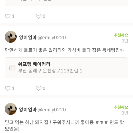
1
0
추천해요
앙이엄마
@emily0220
3년
만만하게 들르기 좋은 퀄리티와 가성비 둘다 잡은 동네빵집✨
쉬프렘 베이커리
부산 동래구 온천장로119번길 1
1
0
추천해요
앙이엄마
@emily0220
3년
믿고 먹는 하남 돼지집!! 구워주시니까 좋아용 ㅎㅎㅎ 면도 맛
있었음!