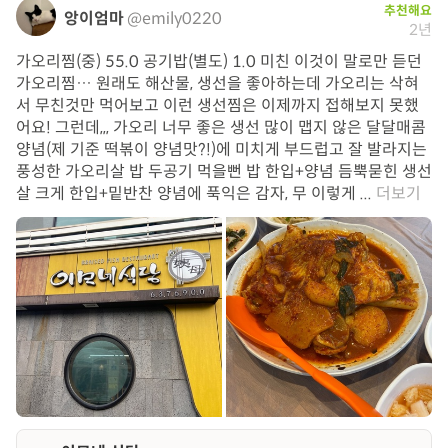
추천해요
앙이엄마
@emily0220
2년
가오리찜(중) 55.0 공기밥(별도) 1.0 미친 이것이 말로만 듣던
가오리찜… 원래도 해산물, 생선을 좋아하는데 가오리는 삭혀
서 무친것만 먹어보고 이런 생선찜은 이제까지 접해보지 못했
어요! 그런데,,, 가오리 너무 좋은 생선 많이 맵지 않은 달달매콤
양념(제 기준 떡볶이 양념맛?!)에 미치게 부드럽고 잘 발라지는
풍성한 가오리살 밥 두공기 먹을뻔 밥 한입+양념 듬뿍묻힌 생선
살 크게 한입+밑반찬 양념에 푹익은 감자, 무 이렇게 ...
더보기