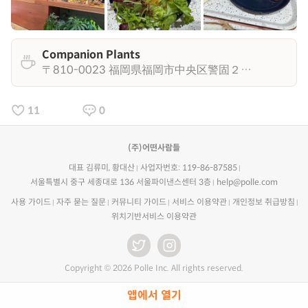
Companion Plants
〒810-0023 福岡県福岡市中央区警固２丁目２−２８ エステート・モア警固
11
0
(주)어떤사람들
대표 김류미, 황대산
사업자번호: 119-86-87585
서울특별시 중구 세종대로 136 서울파이낸스센터 3층
help@polle.com
사용 가이드
자주 묻는 질문
커뮤니티 가이드
서비스 이용약관
개인정보 취급방침
위치기반서비스 이용약관
Copyright © 2026 Polle Inc. All rights reserved.
앱에서 열기