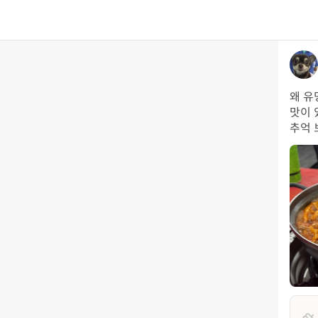
왜 유
맛이 
추억 