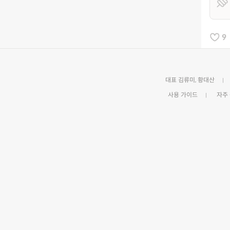
9
대표 김류미, 황대산
사용 가이드
자주