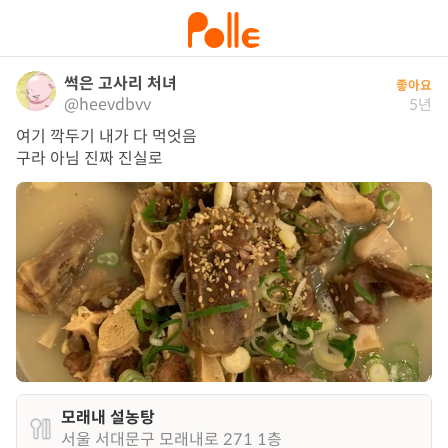
썩은 고사리 처녀
좋아요
@heevdbvv
5년
여기 깍두기 내가 다 먹엇음

구라 아님 진짜 진실로
모래내 설농탕
서울 서대문구 모래내로 271 1층