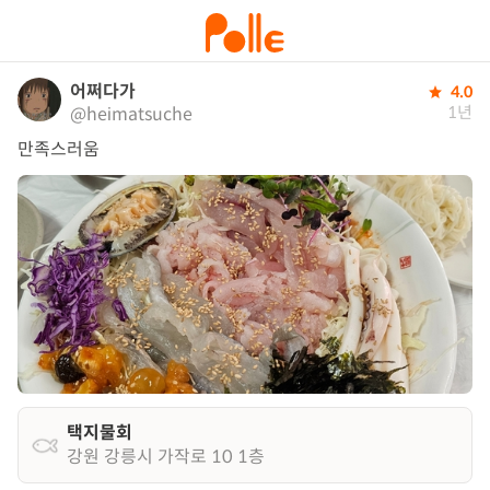
어쩌다가
4.0
1년
@heimatsuche
만족스러움
택지물회
강원 강릉시 가작로 10 1층