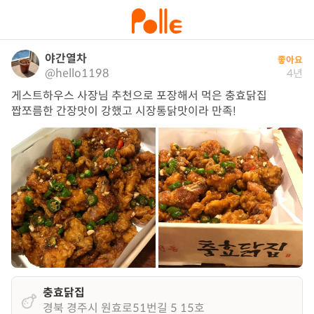
야간열차
좋아요
@hello1198
4년
게스트하우스 사장님 추천으로 포장해서 먹은 충효닭집 

짭쪼름한 간장맛이 강했고 시장통닭맛이라 만족!
충효닭집
경북 경주시 원효로51번길 5 15호