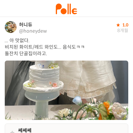
허니듀
1.0
8개월
@honeydew
... 아 맛없다. 

비치된 화이트/레드 와인도... 음식도ㅋㅋ 

돌잔치 단골집이라고.
쎄쎄쎄