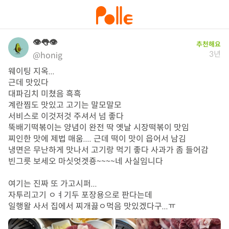
👁👅👁
추천해요
3년
@honig
웨이팅 지옥...

근데 맛있다

대파김치 미쳤음 흑흑 

계란찜도 맛있고 고기는 말모말모

서비스로 이것저것 주셔서 넘 좋다

뚝배기떡볶이는 양념이 완전 딱 옛날 시장떡볶이 맛임

찌인한 맛에 제법 매움.... 근데 떡이 맛이 읍어서 남김

냉면은 무난하게 맛나서 고기랑 먹기 좋다 사과가 좀 들어감

빈그릇 보세오 마싯엇겟죵~~~~네 사실임니다

여기는 진짜 또 가고시퍼...

자투리고기 ㅇㅕ기두 포장용으로 판다는데

일행왈 사서 집에서 찌개끓ㅇ먹음 맛있겠다구...ㅠ