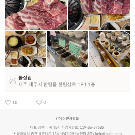
뽈살집
제주 제주시 한림읍 한림상로 194 1층
18
0
(주)어떤사람들
대표 김류미, 황대산
사업자번호: 119-86-87585
서울특별시 중구 세종대로 136 서울파이낸스센터 3층
help@polle.com