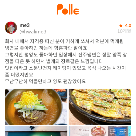
me3
4.0
10개월
@hwalime3
회사 내에서 자격증 따신 분이 거하게 쏘셔서 덕분에 먹게됨

냉면을 좋아하긴 하는데 함흥파란 말이죠

그렇지만 평양도 좋아하던 입장에서 진주냉면은 정말 양쪽 장
점을 따온 듯 하면서 별개의 장르같은 느낌입니다

맛집이라고 소문난건지 웨이팅이 있었고 음식 나오는 시간이 
좀 더뎠지만요

무난무난히 먹을만하고 양도 괜찮았어요