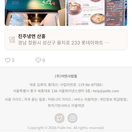
진주냉면 산홍
경남 창원시 성산구 용지로 233 롯데아파트 롯데학원상가 2층 204호
5
0
(주)어떤사람들
대표 김류미, 황대산
사업자번호: 119-86-87585
서울특별시 중구 세종대로 136 서울파이낸스센터 3층
help@polle.com
사용 가이드
자주 묻는 질문
커뮤니티 가이드
서비스 이용약관
개인정보 취급방침
위치기반서비스 이용약관
Copyright © 2026 Polle Inc. All rights reserved.