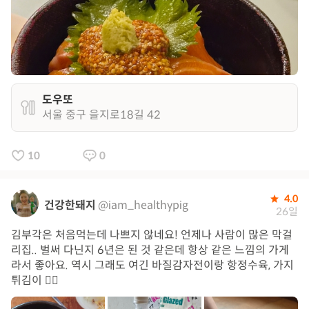
도우또
서울 중구 을지로18길 42
10
0
4.0
건강한돼지
@iam_healthypig
26일
김부각은 처음먹는데 나쁘지 않네요! 언제나 사람이 많은 막걸
리집.. 벌써 다닌지 6년은 된 것 같은데 항상 같은 느낌의 가게
라서 좋아요. 역시 그래도 여긴 바질감자전이랑 항정수육, 가지
튀김이 👍🏻