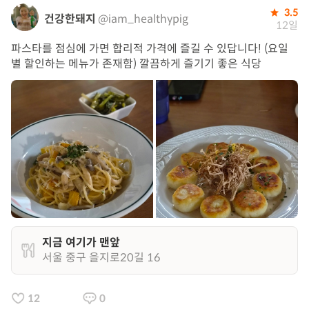
3.5
건강한돼지
@iam_healthypig
12일
파스타를 점심에 가면 합리적 가격에 즐길 수 있답니다! (요일
별 할인하는 메뉴가 존재함) 깔끔하게 즐기기 좋은 식당
지금 여기가 맨앞
서울 중구 을지로20길 16
12
0