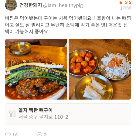
3.5
건강한돼지
@iam_healthypig
1개월
뼈찜은 먹어봤는데 구이는 처음 먹어봤어요..! 불향이 나는 뼈찜
이고 살도 잘 발려지고 무난히 소맥에 먹기 좋은 맛! 매운맛 선
택이 가능해서 좋아요
을지 백탄 뼈구이
서울 중구 을지로 110-2
16
0