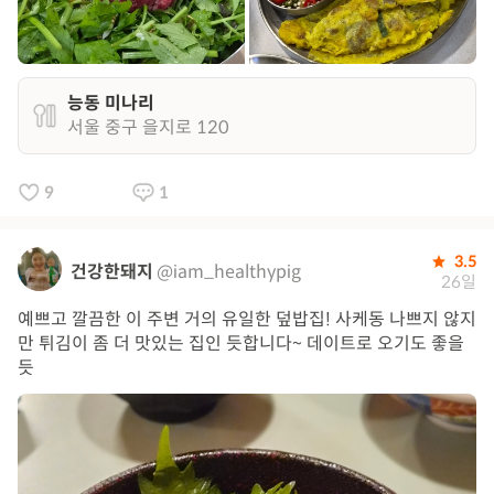
능동 미나리
서울 중구 을지로 120
9
1
3.5
건강한돼지
@iam_healthypig
26일
예쁘고 깔끔한 이 주변 거의 유일한 덮밥집! 사케동 나쁘지 않지
만 튀김이 좀 더 맛있는 집인 듯합니다~ 데이트로 오기도 좋을
듯