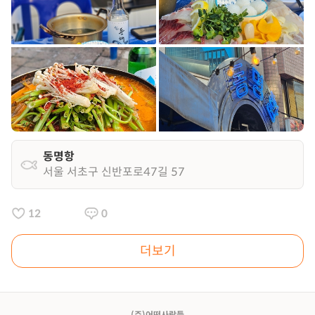
동명항
서울 서초구 신반포로47길 57
12
0
더보기
(주)어떤사람들