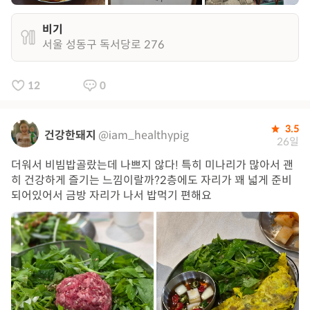
비기
서울 성동구 독서당로 276
12
0
3.5
건강한돼지
@iam_healthypig
26일
더워서 비빔밥골랐는데 나쁘지 않다! 특히 미나리가 많아서 괜
히 건강하게 즐기는 느낌이랄까?2층에도 자리가 꽤 넓게 준비
되어있어서 금방 자리가 나서 밥먹기 편해요