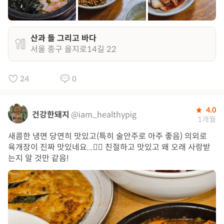
산과 들 그리고 바다
서울 중구 을지로14길 22
24
0
4.0
건강한돼지
@iam_healthypig
1개월
새콤한 냉면 당연히 맛있고(특히 술안주로 아주 좋음) 의외로
육개장이 진짜 맛있네요...👍🏻 친절하고 맛있고 왜 오래 사랑받
는지 알 것만 같음!