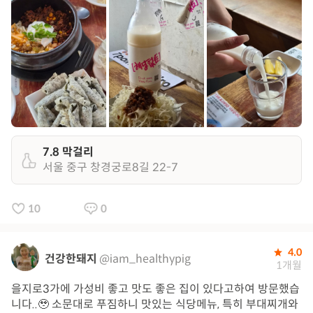
7.8 막걸리
서울 중구 창경궁로8길 22-7
10
0
4.0
건강한돼지
@iam_healthypig
1개월
을지로3가에 가성비 좋고 맛도 좋은 집이 있다고하여 방문했습
니다..🥹 소문대로 푸짐하니 맛있는 식당메뉴, 특히 부대찌개와