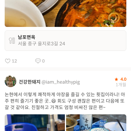
남포면옥
서울 중구 을지로3길 24
12
0
4.0
건강한돼지
@iam_healthypig
1개월
논현에서 이렇게 쾌적하게 야장을 즐길 수 있는 횟집이라니! 아
주 편히 즐기기 좋은 곳..😆 회도 구성 괜찮은 편이고 다음에 또
갈 것 같아요. 친절하고 가격도 엄청 비싸진 않은 편~