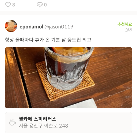
8
0
추천해요
eponamol
@jason0119
3년
항상 올때마다 휴가 온 기분 남 융드립 최고
헬카페 스피리터스
서울 용산구 이촌로 248