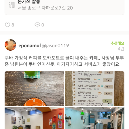
돈가쓰 살롱
서울 종로구 자하문로7길 20
8
0
추천해요
eponamol
@jason0119
4년
쿠바 가정식 커피를 모카포트로 끓여 내주는 카페.. 사장님 부부
중 남편분이 쿠바인이신듯. 아기자기하고 서비스가 좋았어요.