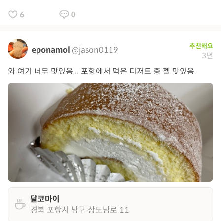
6
0
추천해요
eponamol
@jason0119
3년
와 여기 너무 맛있음... 포항에서 먹은 디저트 중 젤 맛있음
달코마이
경북 포항시 남구 상도남로 11