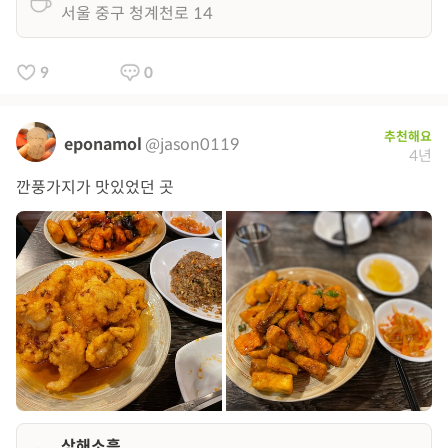
서울 중구 청계천로 14
9
0
추천해요
eponamol
@jason0119
4년
깐풍가지가 맛있었던 곳
상해소흘