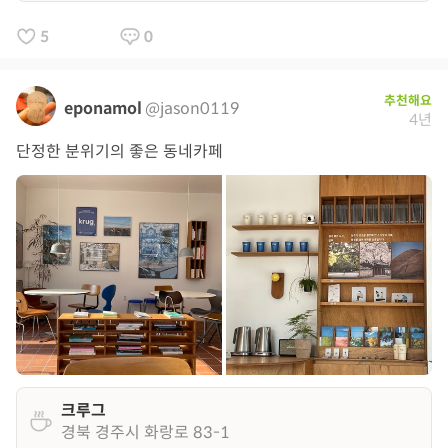
5
0
추천해요
eponamol
@jason0119
4년
단정한 분위기의 좋은 동네카페
크루그
경북 경주시 화랑로 83-1