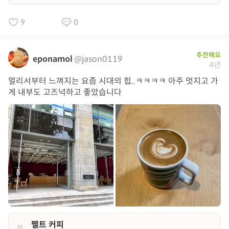
9
0
추천해요
eponamol
@jason0119
4년
멀리서부터 느껴지는 요즘 시대의 힙..ㅋㅋㅋㅋ 아주 멋지고 가
게 내부도 고즈넉하고 좋았습니다
펠트 커피