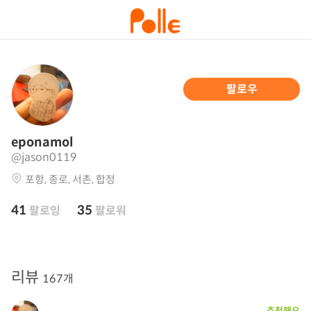
팔로우
eponamol
@jason0119
포항, 종로, 서촌, 합정
41
35
팔로잉
팔로워
리뷰
167개
추천해요