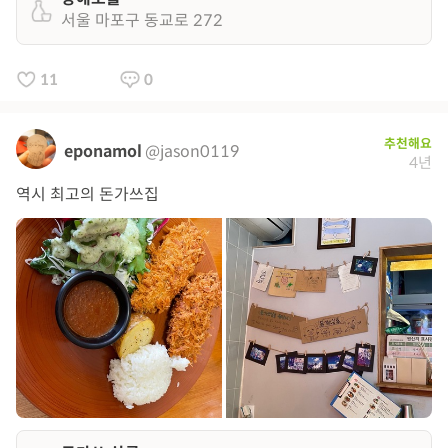
서울 마포구 동교로 272
11
0
추천해요
eponamol
@jason0119
4년
역시 최고의 돈가쓰집