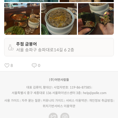
주점 금붕어
서울 송파구 송파대로14길 6 2층
8
0
(주)어떤사람들
대표 김류미, 황대산
사업자번호: 119-86-87585
서울특별시 중구 세종대로 136 서울파이낸스센터 3층
help@polle.com
사용 가이드
자주 묻는 질문
커뮤니티 가이드
서비스 이용약관
개인정보 취급방침
위치기반서비스 이용약관