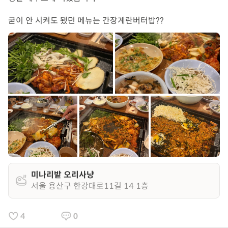
굳이 안 시켜도 됐던 메뉴는 간장계란버터밥??
미나리밭 오리사냥
서울 용산구 한강대로11길 14 1층
4
0