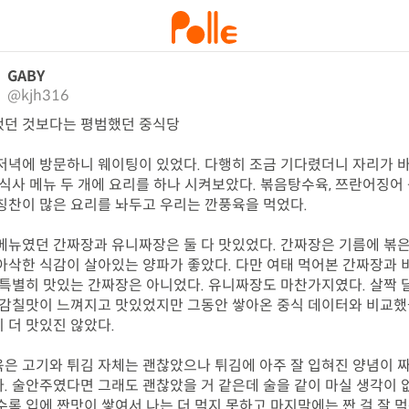
GABY
@kjh316
던 것보다는 평범했던 중식당

저녁에 방문하니 웨이팅이 있었다. 다행히 조금 기다렸더니 자리가 바
 식사 메뉴 두 개에 요리를 하나 시켜보았다. 볶음탕수육, 쯔란어징어 
칭찬이 많은 요리를 놔두고 우리는 깐풍육을 먹었다.

메뉴였던 간짜장과 유니짜장은 둘 다 맛있었다. 간짜장은 기름에 볶은
아삭한 식감이 살아있는 양파가 좋았다. 다만 여태 먹어본 간짜장과 
 특별히 맛있는 간짜장은 아니었다. 유니짜장도 마찬가지였다. 살짝 
 감칠맛이 느껴지고 맛있었지만 그동안 쌓아온 중식 데이터와 비교했을
 더 맛있진 않았다.

은 고기와 튀김 자체는 괜찮았으나 튀김에 아주 잘 입혀진 양념이 짜
. 술안주였다면 그래도 괜찮았을 거 같은데 술을 같이 마실 생각이 
수록 입에 짠맛이 쌓여서 나는 더 먹지 못하고 마지막에는 짠 걸 잘 먹