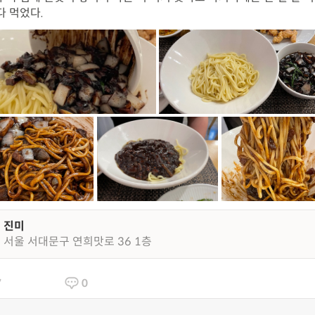
다 먹었다.
진미
서울 서대문구 연희맛로 36 1층
7
0