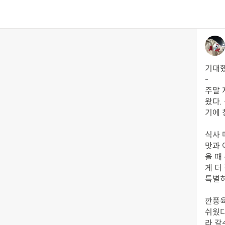
기대했
-

주말 
왔다.
기에 
식사 
맛과 
을 때
게 더
특별히
깐풍육
쉬웠다
라 갈