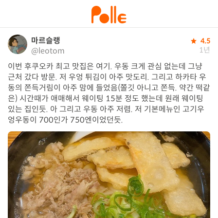
마르슬랭
4.5
1년
@leotom
이번 후쿠오카 최고 맛집은 여기. 우동 크게 관심 없는데 그냥 
근처 갔다 방문. 저 우엉 튀김이 아주 맛도리. 그리고 하카타 우
동의 쫀득거림이 아주 맘에 들었음(쫄깃 아니고 쫀득. 약간 떡같
은) 시간때가 애매해서 웨이팅 15분 정도 했는데 원래 웨이팅 
있는 집인듯. 아 그리고 우동 아주 저렴. 저 기본메뉴인 고기우
엉우동이 700인가 750엔이었던듯.