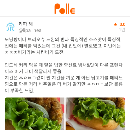
리파 해
3.0
1년
@lipa_hea
모닝빵이나 브리오슈 느낌의 번과 특징적인 소스맛이 특징적. 
전에는 패티를 먹었는데 그건 (내 입맛에) 별로였고, 이번에는 
ㅊㅊㅊ버거라는 치킨버거 도전.

인도식 커리 먹을 때 맡을 법한 향신료 냄새&맛이 다른 프렌차
이즈 버거 대비 색달라서 좋음.

치킨은 ㅆㅇㅂㄱ같이 찐 치킨을 끼운 게 아닌 닭고기를 패티느
낌으로 만든 거라 비주얼은 더 버거 같지만 ㅆㅇㅂㄱ보단 볼륨
이 부족한 느낌.