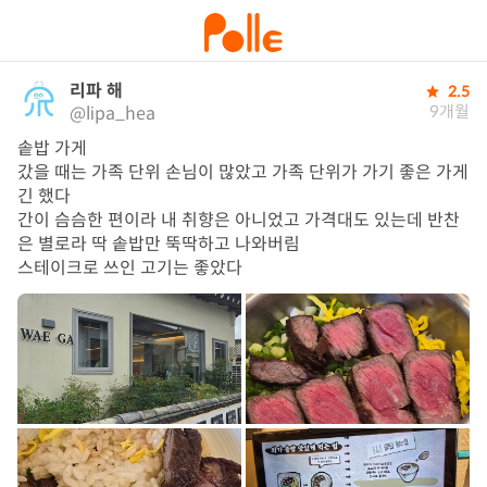
리파 해
2.5
9개월
@lipa_hea
솥밥 가게

갔을 때는 가족 단위 손님이 많았고 가족 단위가 가기 좋은 가게
긴 했다

간이 슴슴한 편이라 내 취향은 아니었고 가격대도 있는데 반찬
은 별로라 딱 솥밥만 뚝딱하고 나와버림

스테이크로 쓰인 고기는 좋았다