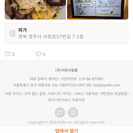
외가
경북 경주시 사정로57번길 7 1층
3
0
(주)어떤사람들
대표 김류미, 황대산
사업자번호: 119-86-87585
서울특별시 중구 세종대로 136 서울파이낸스센터 3층
help@polle.com
사용 가이드
자주 묻는 질문
커뮤니티 가이드
서비스 이용약관
개인정보 취급방침
위치기반서비스 이용약관
Copyright © 2026 Polle Inc. All rights reserved.
앱에서 열기