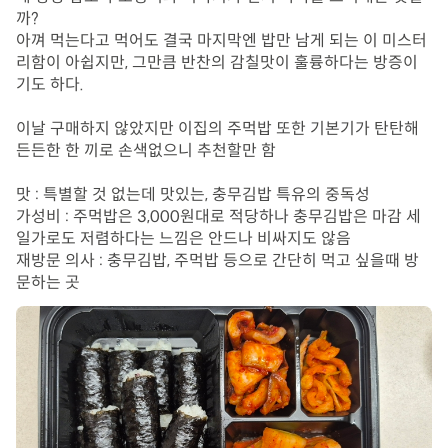
까?

아껴 먹는다고 먹어도 결국 마지막엔 밥만 남게 되는 이 미스터
리함이 아쉽지만, 그만큼 반찬의 감칠맛이 훌륭하다는 방증이
기도 하다.

이날 구매하지 않았지만 이집의 주먹밥 또한 기본기가 탄탄해 
든든한 한 끼로 손색없으니 추천할만 함

​맛 : 특별할 것 없는데 맛있는, 충무김밥 특유의 중독성

​가성비 : 주먹밥은 3,000원대로 적당하나 충무김밥은 마감 세
일가로도 저렴하다는 느낌은 안드나 비싸지도 않음

​재방문 의사 : 충무김밥, 주먹밥 등으로 간단히 먹고 싶을때 방
문하는 곳