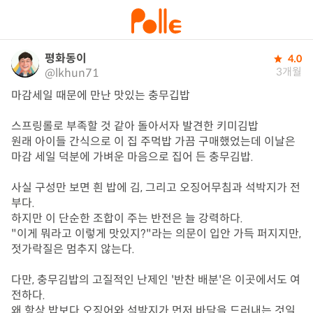
평화동이
4.0
3개월
@lkhun71
​마감세일 때문에 만난 맛있는 충무깁밥

스프링롤로 부족할 것 같아 돌아서자 발견한 키미김밥

원래 아이들 간식으로 이 집 주먹밥 가끔 구매했었는데 이날은 ​
마감 세일 덕분에 가벼운 마음으로 집어 든 충무김밥.

사실 구성만 보면 흰 밥에 김, 그리고 오징어무침과 석박지가 전
부다.

하지만 이 단순한 조합이 주는 반전은 늘 강력하다.

"이게 뭐라고 이렇게 맛있지?"라는 의문이 입안 가득 퍼지지만, 
젓가락질은 멈추지 않는다.

​다만, 충무김밥의 고질적인 난제인 '반찬 배분'은 이곳에서도 여
전하다.

왜 항상 밥보다 오징어와 석박지가 먼저 바닥을 드러내는 것일