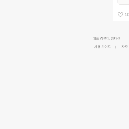
1
대표 김류미, 황대산
사용 가이드
자주