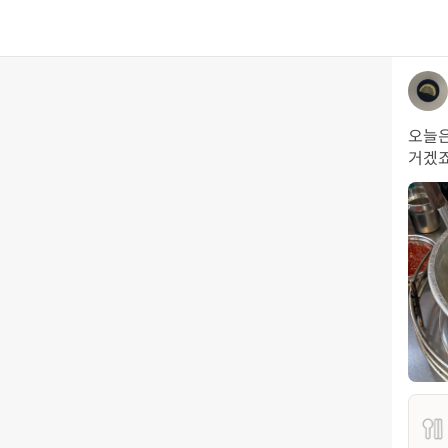
오늘은
거겠죠.