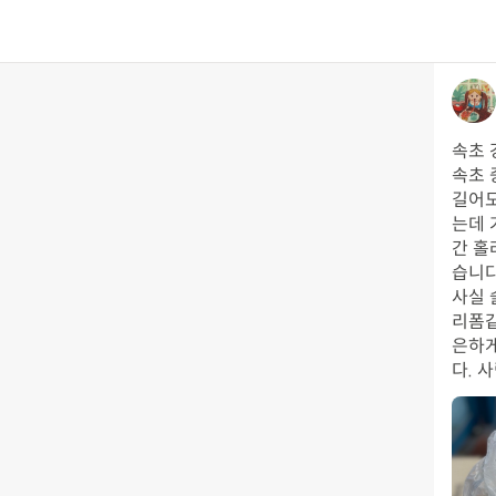
속초 
속초 
길어도
는데 
간 홀
습니다
사실 
리폼같
은하게
다. 