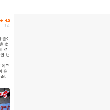
4.0
1년
 줄이 
을 봤
데 약
나만 샀
! 메모
짜 은
었습니