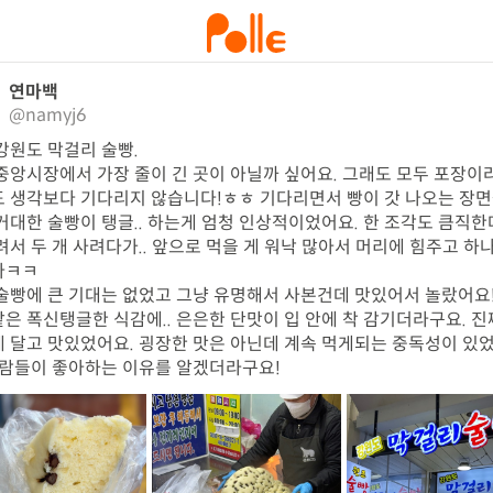
연마백
@namyj6
강원도 막걸리 술빵.

중앙시장에서 가장 줄이 긴 곳이 아닐까 싶어요. 그래도 모두 포장이라
 생각보다 기다리지 않습니다!ㅎㅎ 기다리면서 빵이 갓 나오는 장면
거대한 술빵이 탱글.. 하는게 엄청 인상적이었어요. 한 조각도 큼직한
려서 두 개 사려다가.. 앞으로 먹을 게 워낙 많아서 머리에 힘주고 하
ㅋㅋ

술빵에 큰 기대는 없었고 그냥 유명해서 사본건데 맛있어서 놀랐어요
은 폭신탱글한 식감에.. 은은한 단맛이 입 안에 착 감기더라구요. 진
 달고 맛있었어요. 굉장한 맛은 아닌데 계속 먹게되는 중독성이 있
사람들이 좋아하는 이유를 알겠더라구요!