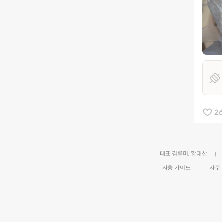
2
대표 김류미, 황대산
사용 가이드
자주