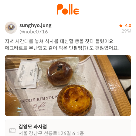
sunghyo.jung
4.0
29일
@nobe0716
저녁 시간대를 놓쳐 식사를 대신할 빵을 찾다 들렀어요.

에그타르트 무난했고 같이 먹은 단팥빵(?) 도 괜찮았어요.
김영모 과자점
서울 강남구 선릉로126길 6 1층