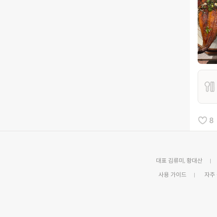
8
대표 김류미, 황대산
사용 가이드
자주