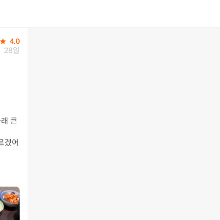
4.0
28일
래 큰 
모르겠어