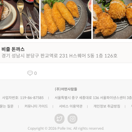
비즐 돈까스
경기 성남시 분당구 판교역로 231 H스퀘어 S동 1층 126호
0
(주)어떤사람들
사업자번호: 119-86-87585
서울특별시 중구 세종대로 136 서울파이낸스센터 3층
 묻는 질문
커뮤니티 가이드
서비스 이용약관
개인정보 취급방침
Copyright © 2026 Polle Inc. All rights reserved.