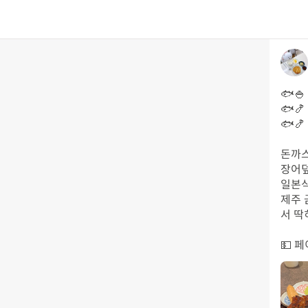
🐟🍚
🐟🍤
🐟🍤
돈까스
장어덮
일본식
제주 
서 딱
💵 