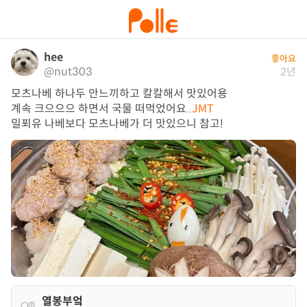
hee
좋아요
@nut303
2년
모츠나베 하나두 안느끼하고 칼칼해서 맛있어용

계속 크으으으 하면서 국물 떠먹었어요
..JMT
밀푀유 나베보다 모츠나베가 더 맛있으니 참고!
열봉부엌