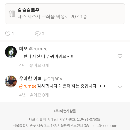
슬슬슬로우
제주 제주시 구좌읍 덕행로 207 1층
1
2
미오
@rumee
두번째 사진 너무 귀여워요…!!
4년
좋아요 0개
우아한 아빠
@oejany
@rumee
감사합니다 예쁜척 하는 중입니다 ㅋㅋ
4년
좋아요 0개
(주)어떤사람들
대표 김류미, 황대산
사업자번호: 119-86-87585
서울특별시 중구 세종대로 136 서울파이낸스센터 3층
help@polle.com