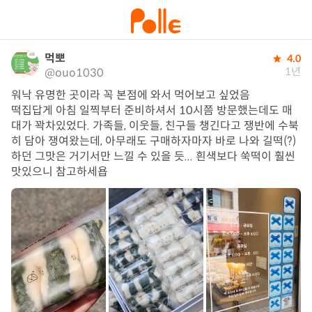
먹뽀
4.0
1년
@ouo1030
워낙 유명한 곳이라 꼭 본점에 와서 먹어보고 싶었음

떡집답게 아침 일찍부터 준비하셔서 10시쯤 방문했는데도 매
대가 꽉차있었다. 가족들, 이웃들, 친구들 챙긴다고 쟁반에 수북
히 담아 쟁여왔는데, 아무래도 구매하자마자 바로 나와 길떡(?)
하던 그맛은 거기서만 느낄 수 있을 듯... 흰색보다 쑥떡이 훨씬 
맛있으니 참고하세욥