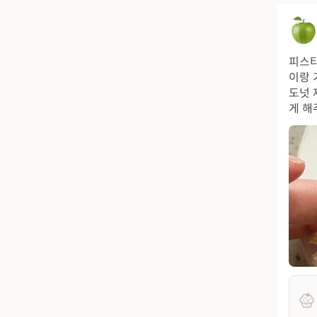
피스타
이랑 
도넛 
게 해