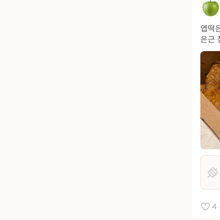
엽떡은
은근 
4