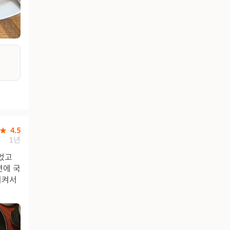
4.5
1년
었고
면에 국
시켜서