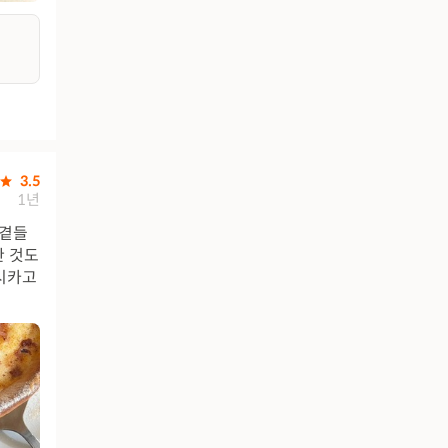
3.5
1년
 곁들
한 것도
시카고