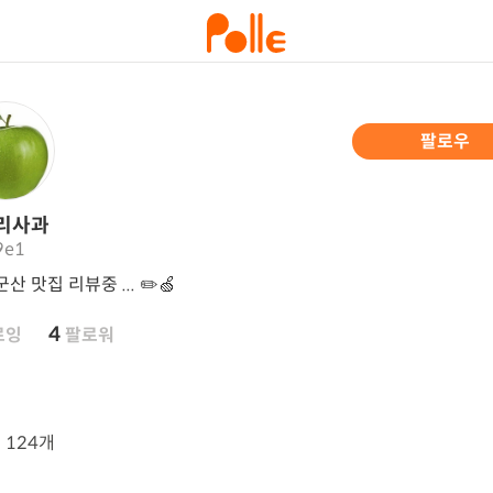
팔로우
리사과
9e1
산 맛집 리뷰중 ... ✏️🍏
4
로잉
팔로워
뷰
124개