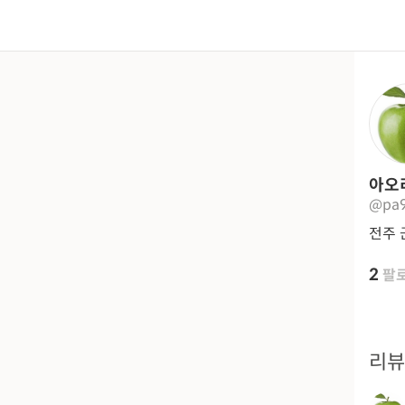
아오
@pa
전주 군
2
팔
리