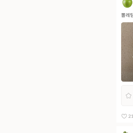
뽈레팀
2