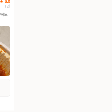
5.0
1년
 엽떡도