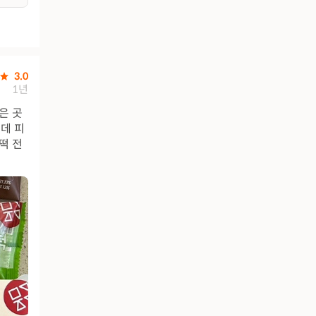
3.0
1년
은 곳
데 피
떡 전