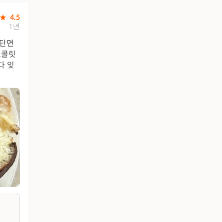
4.5
1년
 단면
초콜릿
다 잊