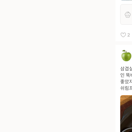
2
삼겹살
인 뚝
좋았지
쉬림프