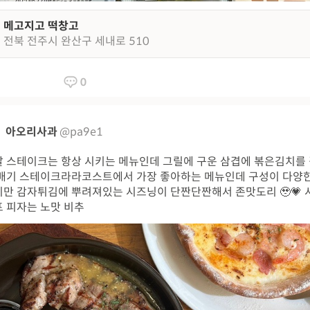
메고지고 떡창고
전북 전주시 완산구 세내로 510
0
아오리사과
@pa9e1
 스테이크는 항상 시키는 메뉴인데 그릴에 구운 삼겹에 볶은김치를
배기 스테이크 ​ 라라코스트에서 가장 좋아하는 메뉴인데 구성이 다양
만 감자튀김에 뿌려져있는 시즈닝이 단짠단짠해서 존맛도리 🥹💗 
 피자는 노맛 비추