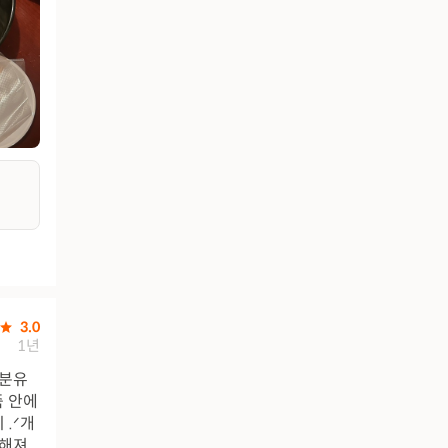
3.0
1년
지분유
죽 안에
 ​ 개
덕해져