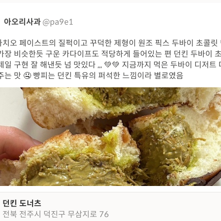
아오리사과
@pa9e1
치오 페이스트의 질퍽이고 꾸덕한 제형이 원조 픽스 두바이 초콜릿
가장 비슷한듯 구운 카다이프도 적당하게 들어있는 편 던킨 두바이 
제일 구현 잘 해낸듯 넘 맛있다 ,,, 💚💚 지금까지 먹은 두바이 디저트 
주는 맛 🤤 빵피는 던킨 특유의 퍼석한 느낌이라 별로였음
던킨 도너츠
전북 전주시 덕진구 무삼지로 76