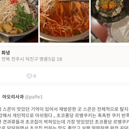
화녕
전북 전주시 덕진구 명륜5길 18
0
아오리사과
@pa9e1
 스콘이 맛있던 기억이 있어서 재방문한 곳 스콘은 전체적으로 탈
강해서 개인적으로 아쉬웠다 ,, 초코퐁당 르뱅쿠키는 촉촉한 쿠키 반
 견과류들과 초코칩이 박혀있는데 가장 맛있었던 초코퐁당 르뱅쿠키 .ᐟ
로 달달하면서 초코칩 씹히는 맛도 좋았고 살짝 얼먹하면 완전 꾸