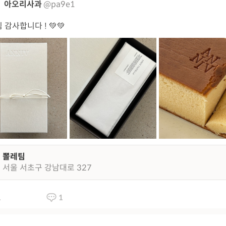
아오리사과
@pa9e1
 감사합니다 ! 💚💚
뽈레팀
서울 서초구 강남대로 327
1
1