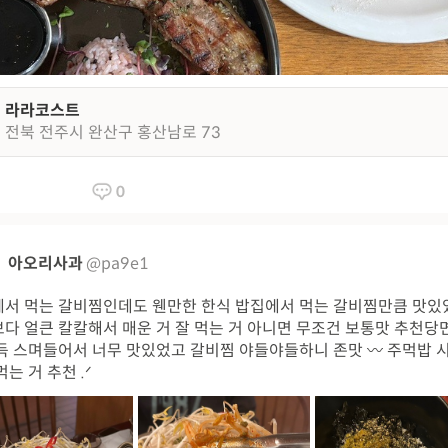
라라코스트
전북 전주시 완산구 홍산남로 73
0
아오리사과
@pa9e1
서 먹는 갈비찜인데도 웬만한 한식 밥집에서 먹는 갈비찜만큼 맛있
다 얼큰 칼칼해서 매운 거 잘 먹는 거 아니면 무조건 보통맛 추천 ​ 당
득 스며들어서 너무 맛있었고 갈비찜 야들야들하니 존맛 〰️ 주먹밥 
먹는 거 추천 .ᐟ