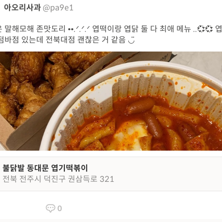
아오리사과
@pa9e1
 말해모해 존맛도리 ••.ᐟ.ᐟ.ᐟ 엽떡이랑 엽닭 둘 다 최애 메뉴 ..💞💞
점바점 있는데 전북대점 괜찮은 거 같음 ◡̈
불닭발 동대문 엽기떡볶이
전북 전주시 덕진구 권삼득로 321
0