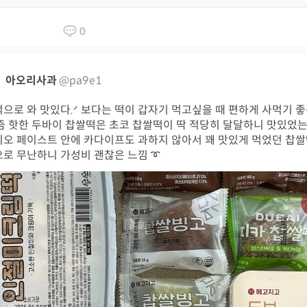
0
아오리사과
@pa9e1
으로 와 맛있다.ᐟ 보다는 떡이 갑자기 먹고싶을 때 편하게 사먹기 좋
요즘 핫한 두바이 찹쌀떡은 초코 찹쌀떡이 딱 적당히 달달하니 맛있었는
오 페이스트 안에 카다이프도 과하지 않아서 꽤 맛있게 먹었던 찹쌀
로 무난하니 가성비 괜찮은 느낌 ➰ ​