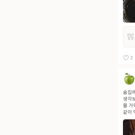
2
술집에
생각보
물 가
같이 