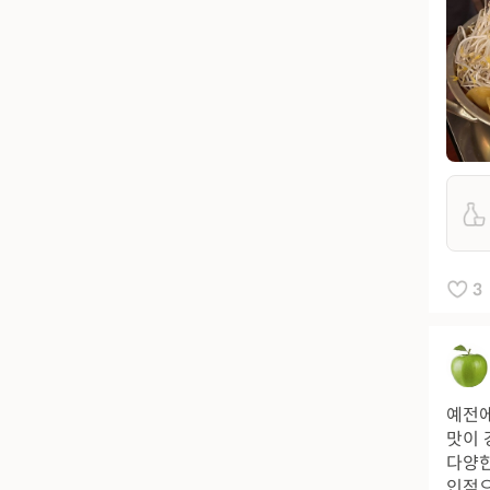
3
예전에
맛이 
다양한
인적으