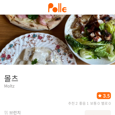
몰츠
Moltz
3.5
추천 2
좋음 1
보통 0
별로 0
브런치