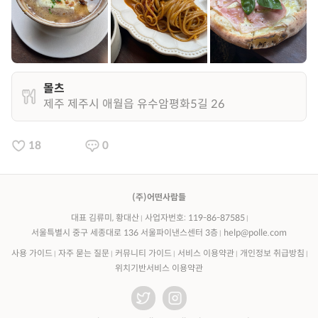
몰츠
제주 제주시 애월읍 유수암평화5길 26
18
0
(주)어떤사람들
대표 김류미, 황대산
사업자번호: 119-86-87585
서울특별시 중구 세종대로 136 서울파이낸스센터 3층
help@polle.com
사용 가이드
자주 묻는 질문
커뮤니티 가이드
서비스 이용약관
개인정보 취급방침
위치기반서비스 이용약관