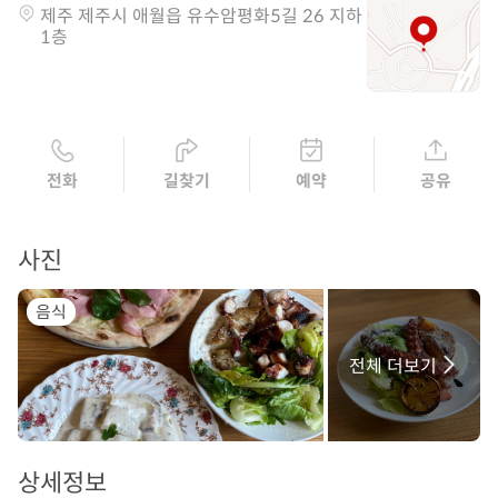
제주 제주시 애월읍 유수암평화5길 26 지하
1층
전화
길찾기
예약
공유
사진
음식
전체 더보기
상세정보