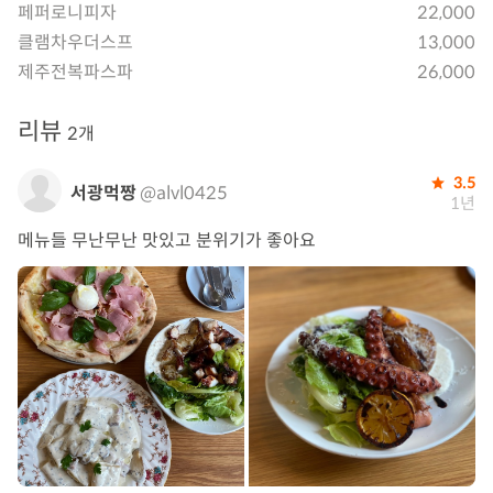
페퍼로니피자
22,000
클램차우더스프
13,000
제주전복파스파
26,000
리뷰
2개
3.5
서광먹짱
@alvl0425
1년
메뉴들 무난무난 맛있고 분위기가 좋아요