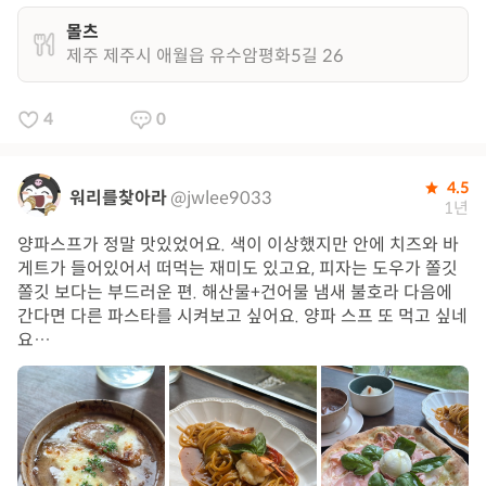
몰츠
제주 제주시 애월읍 유수암평화5길 26
4
0
4.5
워리를찾아라
@jwlee9033
1년
양파스프가 정말 맛있었어요. 색이 이상했지만 안에 치즈와 바
게트가 들어있어서 떠먹는 재미도 있고요, 피자는 도우가 쫄깃
쫄깃 보다는 부드러운 편. 해산물+건어물 냄새 불호라 다음에
간다면 다른 파스타를 시켜보고 싶어요. 양파 스프 또 먹고 싶네
요…