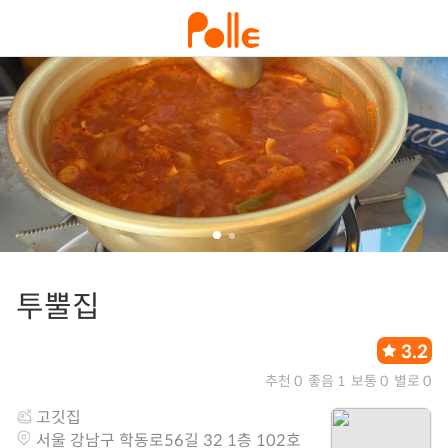
투뿔집
3.2
추천 0
좋음 1
보통 0
별로 0
고깃집
서울 강남구 학동로56길 32 1층 102호