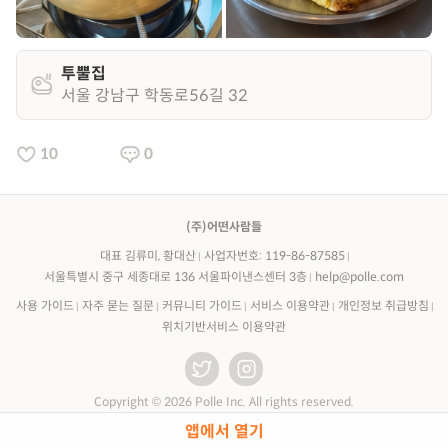
투뿔집
서울 강남구 학동로56길 32
10
0
(주)어떤사람들
대표 김류미, 황대산
사업자번호: 119-86-87585
서울특별시 중구 세종대로 136 서울파이낸스센터 3층
help@polle.com
사용 가이드
자주 묻는 질문
커뮤니티 가이드
서비스 이용약관
개인정보 취급방침
위치기반서비스 이용약관
Copyright © 2026 Polle Inc. All rights reserved.
앱에서 열기