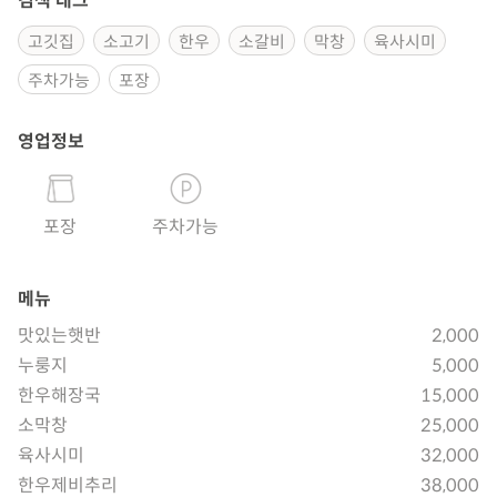
검색 태그
고깃집
소고기
한우
소갈비
막창
육사시미
주차가능
포장
영업정보
포장
주차가능
메뉴
맛있는햇반
2,000
누룽지
5,000
한우해장국
15,000
소막창
25,000
육사시미
32,000
한우제비추리
38,000