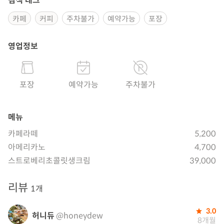
검색 태그
카페
커피
주차불가
예약가능
포장
영업정보
포장
예약가능
주차불가
메뉴
카페라떼
5,200
아메리카노
4,700
스트로베리초콜릿생크림
39,000
리뷰
1개
3.0
허니듀
@honeydew
8개월