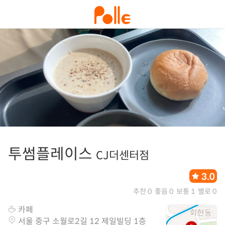
투썸플레이스
CJ더센터점
3.0
추천 0
좋음 0
보통 1
별로 0
카페
서울 중구 소월로2길 12 제일빌딩 1층