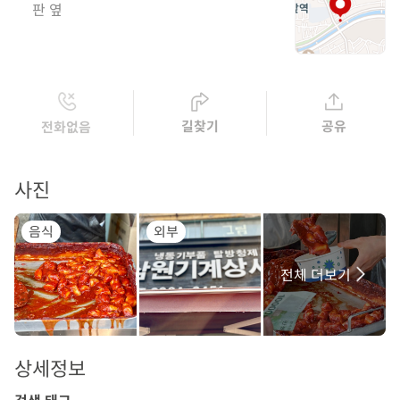
판 옆
길찾기
공유
전화없음
사진
음식
외부
전체 더보기
상세정보