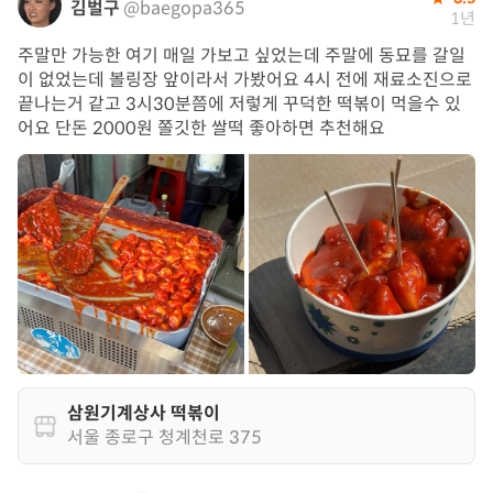
김벌구
@baegopa365
1년
주말만 가능한 여기 매일 가보고 싶었는데 주말에 동묘를 갈일
이 없었는데 볼링장 앞이라서 가봤어요 4시 전에 재료소진으로
끝나는거 같고 3시30분쯤에 저렇게 꾸덕한 떡볶이 먹을수 있
어요 단돈 2000원 쫄깃한 쌀떡 좋아하면 추천해요
삼원기계상사 떡볶이
서울 종로구 청계천로 375