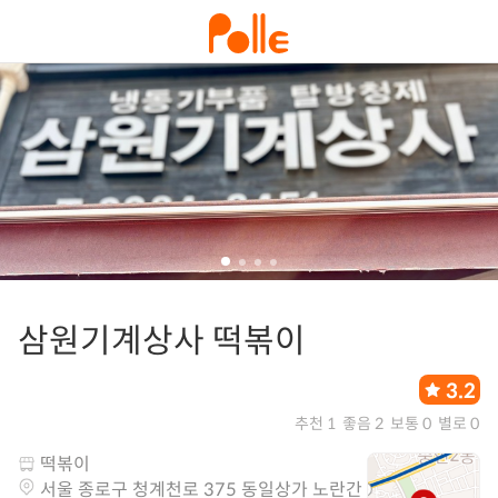
삼원기계상사 떡볶이
3.2
추천 1
좋음 2
보통 0
별로 0
떡볶이
서울 종로구 청계천로 375 동일상가 노란간