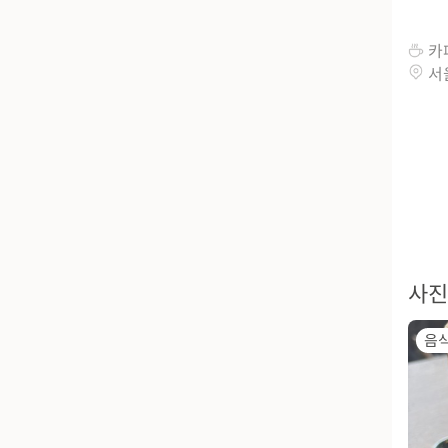
카
서
사진
음