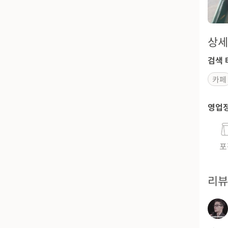
상세
검색 
카페
영업
포
리