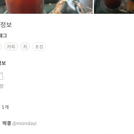
정보
태그
커피
차
포장
정보
장
뷰
1개
딱콩
@mondayi