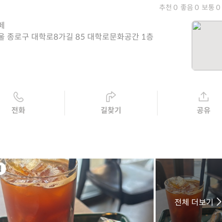
추천 0
좋음 0
보통 0
페
울 종로구 대학로8가길 85 대학로문화공간 1층
전화
길찾기
공유
식
전체 더보기