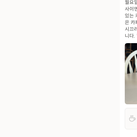
월요일
사이엔
있는 
은 카
시끄러
니다.