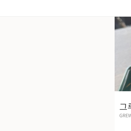
그
GREW