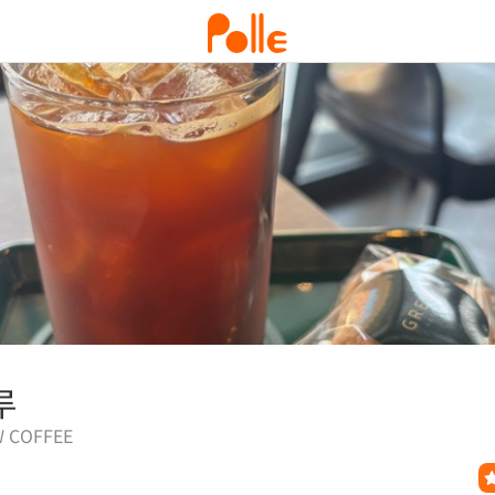
루
 COFFEE