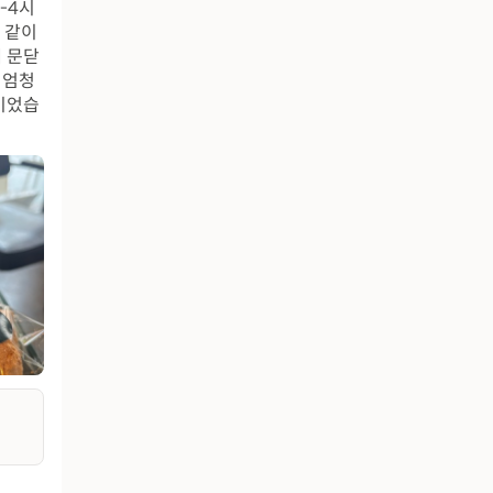
-4시
 같이
 문닫
 엄청
이었습