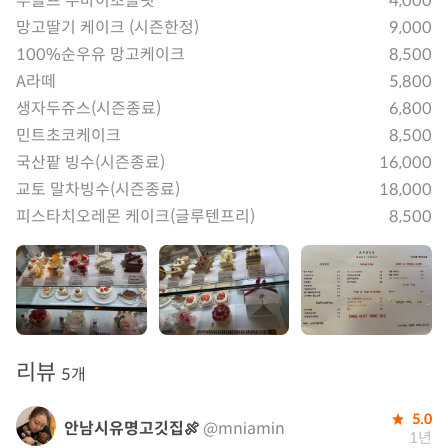
루돌프 두바이초콜릿
4,000
망고딸기 케이크 (시즌한정)
9,000
100%순우유 망고케이크
8,500
A라떼
5,800
생자두쥬스(시즌종료)
6,800
민트초코케이크
8,500
국산팥 빙수(시즌종료)
16,000
교토 말차빙수(시즌종료)
18,000
피스타치오레몬 케이크(글루텐프리)
8,500
리뷰
5개
5.0
안남시유명고깃집🍖
@mniamin
1년