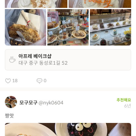
아프레 베이크샵
대구 중구 동성로1길 52
18
0
추천해요
모구모구
@nyk0604
6년
짱맛