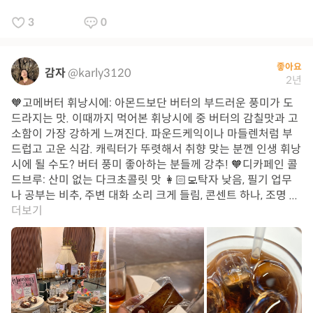
3
0
좋아요
감자
@karly3120
2년
🧡고메버터 휘낭시에: 아몬드보단 버터의 부드러운 풍미가 도
드라지는 맛. 이때까지 먹어본 휘낭시에 중 버터의 감칠맛과 고
소함이 가장 강하게 느껴진다. 파운드케익이나 마들렌처럼 부
드럽고 고운 식감. 캐릭터가 뚜렷해서 취향 맞는 분껜 인생 휘낭
시에 될 수도? 버터 풍미 좋아하는 분들께 강추! 🧡디카페인 콜
드브루: 산미 없는 다크초콜릿 맛 👩🏻‍💻탁자 낮음, 필기 업무
나 공부는 비추, 주변 대화 소리 크게 들림, 콘센트 하나, 조명 ...
더보기