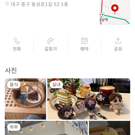
대구 중구 동성로1길 52 1층
전화
길찾기
예약
공유
사진
음식
실내
외부