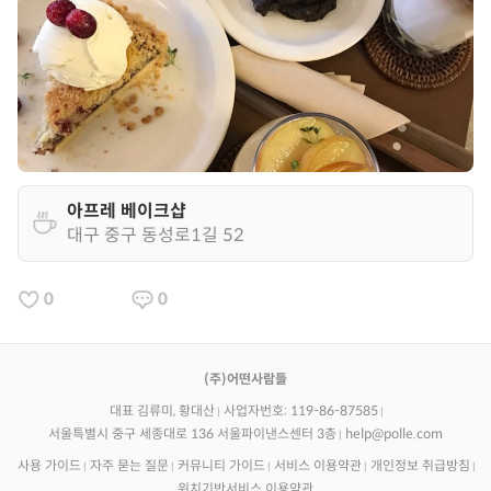
아프레 베이크샵
대구 중구 동성로1길 52
0
0
(주)어떤사람들
대표 김류미, 황대산
사업자번호: 119-86-87585
서울특별시 중구 세종대로 136 서울파이낸스센터 3층
help@polle.com
사용 가이드
자주 묻는 질문
커뮤니티 가이드
서비스 이용약관
개인정보 취급방침
위치기반서비스 이용약관