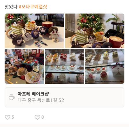
맛있다
#오타쿠예절샷
아프레 베이크샵
대구 중구 동성로1길 52
5
0