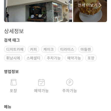
전체 더보기
상세정보
검색 태그
디저트카페
커피
케이크
티라미스
마들렌
휘낭시에
스페셜티
주차가능
예약가능
포장
영업정보
포장
예약가능
주차가능
메뉴