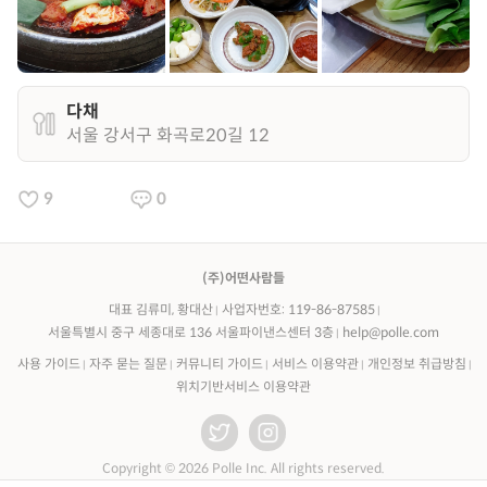
다채
서울 강서구 화곡로20길 12
9
0
(주)어떤사람들
대표 김류미, 황대산
사업자번호: 119-86-87585
서울특별시 중구 세종대로 136 서울파이낸스센터 3층
help@polle.com
사용 가이드
자주 묻는 질문
커뮤니티 가이드
서비스 이용약관
개인정보 취급방침
위치기반서비스 이용약관
Copyright © 2026 Polle Inc. All rights reserved.