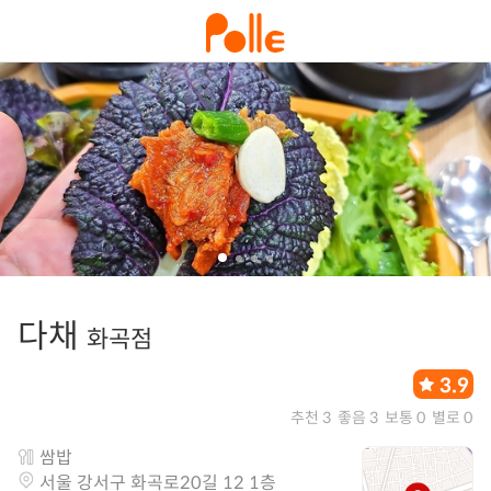
다채
화곡점
3.9
추천 3
좋음 3
보통 0
별로 0
쌈밥
서울 강서구 화곡로20길 12 1층