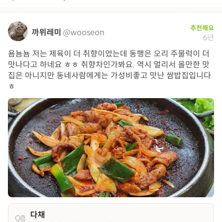
추천해요
까뮈레미
@wooseon
6년
욤뇸뇸 저는 제육이 더 취향이었는데 동행은 오리 주물럭이 더
맛나다고 하네요 ㅎㅎ 취향차인가봐요. 역시 멀리서 올만한 맛
집은 아니지만 동네사람에게는 가성비좋고 맛난 쌈밥집입니다
ㅎ
다채