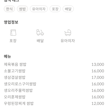
검색 태그
한식
쌈밥
유아의자
포장
배달
영업정보
포장
배달
유아의자
메뉴
제육볶음 쌈밥
13,000
소불고기쌈밥
16,000
생삼겹살쌈밥
17,000
생오리로스구이쌈밥
16,000
생오리주물럭쌈밥
16,000
오리훈제쌈밥
16,000
우렁된장찌게 쌈밥
12,000