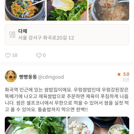
다채
서울 강서구 화곡로20길 12
18
0
5.0
빵빵동동
@cdmgood
1년
화곡역 인근에 있는 쌈밥집이에요. 우렁쌈밥인데 우렁강된장은
뚝배기에 나오고 제육쌈밥으로 주문하면 제육이 푸짐하게 나옵
니다. 쌈은 셀프코너에서 무한으로 먹을 수 있어서 쌈을 실컷 먹
고 올 수 있어요. 돌솥밥까지 먹으면 완벽!!