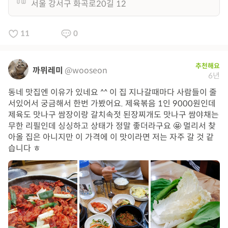
서울 강서구 화곡로20길 12
11
0
추천해요
까뮈레미
@wooseon
6년
동네 맛집엔 이유가 있네요 ^^ 이 집 지나갈때마다 사람들이 줄
서있어서 궁금해서 한번 가봤어요. 제육볶음 1인 9000원인데
제육도 맛나구 쌈장이랑 갈치속젓 된장찌개도 맛나구 쌈야채는
무한 리필인데 싱싱하고 상태가 정말 좋더라구요 🤩 멀리서 찾
아올 집은 아니지만 이 가격에 이 맛이라면 저는 자주 갈 것 같
습니다 ㅎ