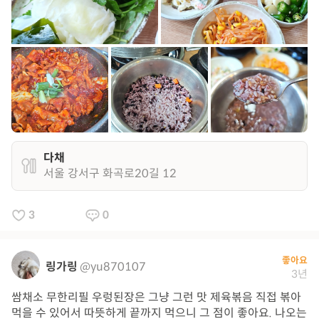
다채
서울 강서구 화곡로20길 12
3
0
좋아요
링가링
@yu870107
3년
쌈채소 무한리필 우렁된장은 그냥 그런 맛 제육볶음 직접 볶아
먹을 수 있어서 따뜻하게 끝까지 먹으니 그 점이 좋아요. 나오는