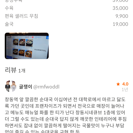
항정수육
39,000
수육
35,000
편육 샐러드 무침
9,900
술국
19,000
리뷰
1개
4.0
글쟁이
@rmfwoddl
1년
창동역 앞 깔끔한 순대국 이십여년 전 대학로에서 마르고 닳도
록 가던 곳인데 프랜차이즈가 되면서 전국으로 매장이 늘어나
고 메뉴도 매뉴얼 화를 한 티가 난다 창동시네큐브 1층에 있어
더 그럴 수도 있는데 순대국 답지 않게 깨끗한 인테리어에 푸짐
하면서도 잡내 없이 깔끔하게 떨어지는 국물맛이 누구나 부담
없이 즐길 수 있는 순대국을 구현 한 듯