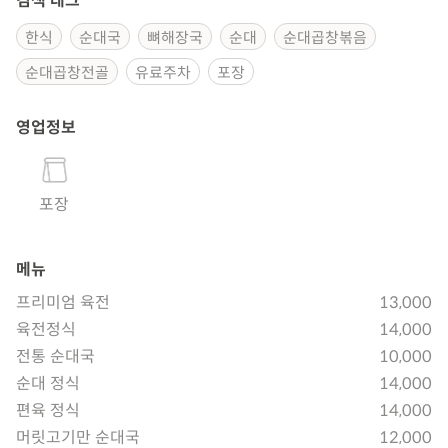
검색 태그
한식
순대국
뼈해장국
순대
순대곱창볶음
순대곱창전골
유료주차
포장
영업정보
포장
메뉴
프리미엄 육전
13,000
육전정식
14,000
전통 순대국
10,000
순대 정식
14,000
편육 정식
14,000
머릿고기만 순대국
12,000