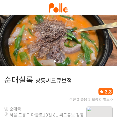
순대실록
창동씨드큐브점
3.3
추천 0
좋음 1
보통 0
별로 0
순대국
서울 도봉구 마들로13길 61 씨드큐브 창동