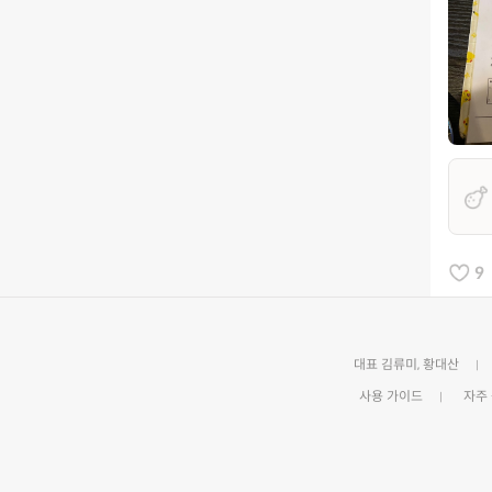
9
대표 김류미, 황대산
사용 가이드
자주