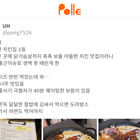
UH
@pong7526


 치킨집 1등

 곳에 닭가슴살까지 촉촉 보들 야들한 치킨 맛집이라니

출근이슈로 생맥 못 때린게 한

치즈 반반 먹었는데 와…

 너무 맛있음

줄서기 극혐자가 40분 웨이팅한 보람이 있음

쫀득 달달한 찰밥에 김싸서 먹으면 도라방스

가서 라면도 먹어야지