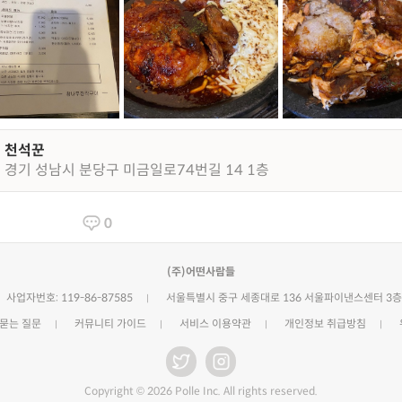
천석꾼
경기 성남시 분당구 미금일로74번길 14 1층
0
(주)어떤사람들
사업자번호: 119-86-87585
서울특별시 중구 세종대로 136 서울파이낸스센터 3층
 묻는 질문
커뮤니티 가이드
서비스 이용약관
개인정보 취급방침
Copyright © 2026 Polle Inc. All rights reserved.