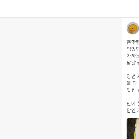
존맛탱
먹었던
가까운
담날 
양념 
둘 다
맛집 
안에 
담엔 