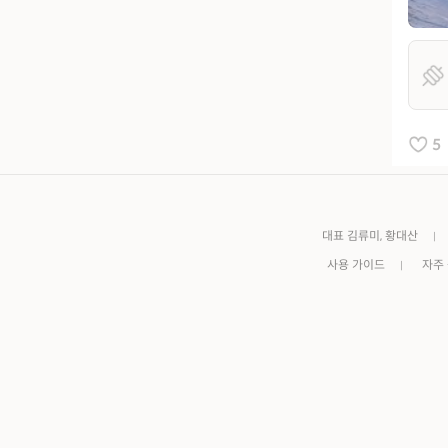
5
대표 김류미, 황대산
사용 가이드
자주