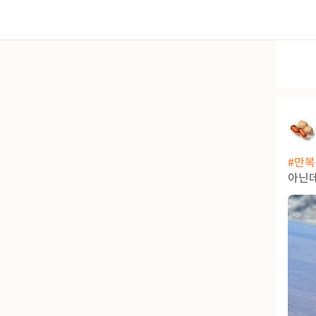
#만
아닌데