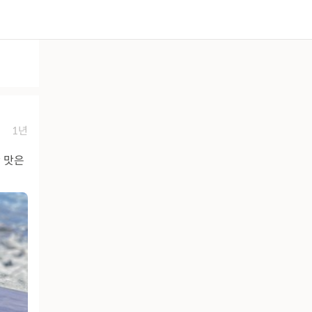
1년
난 맛은