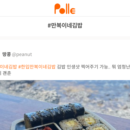
#만복이네김밥
땅콩
@peanut
복이네김밥
#한입만복이네김밥
김밥 인생샷 찍어주기 가능.. 뭐 엄청
 괜춘