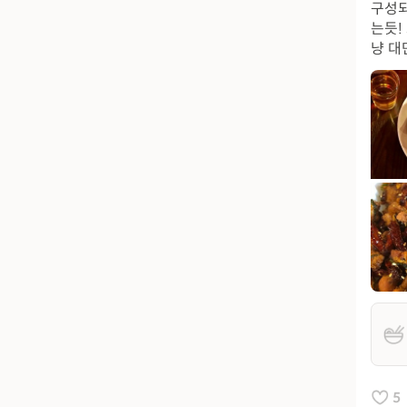
구성되
는듯!
냥 대
5