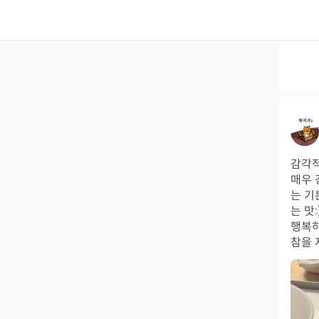
감각적
매우 
는 기
는 맛
행복하
참을 