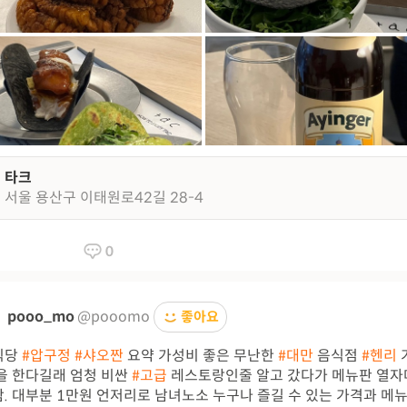
타크
서울 용산구 이태원로42길 28-4
0
pooo_mo
@pooomo
좋아요
식당
#압구정
#샤오짠
요약 가성비 좋은 무난한
#대만
음식점
#헨리
을 한다길래 엄청 비싼
#고급
레스토랑인줄 알고 갔다가 메뉴판 열자
. 대부분 1만원 언저리로 남녀노소 누구나 즐길 수 있는 가격과 메