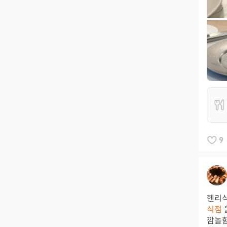
9
헨리
식점
깜놀함