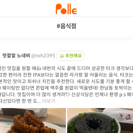
#음식점
맛잘알 노네비
@roh2395
추천해요
인 맛집을 원할 때👍 네번의 시도 끝에 드디어 성공한 타크 생각보
강한 편이라 진한 IPA보다는 깔끔한 라거랑 잘 어울리는 음식. 타코
본적인 맛이고 피쉬너 치킨을 추천한다. 새로운 시도를 기분 좋게 할 
:) 웨이팅만 없다면 콘립에 맥주를 원없이 먹을텐데! 한남동 토박이는
답니다. 맛집이여 더 많이 생겨라💘 신상식당은 언제나 환영 p.s 
자신있다면 한 번 도...
더보기