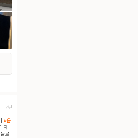
7년
가
#음
마자
뉴들로