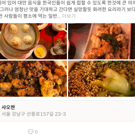
어 있어 대만 음식을 한국인들이 쉽게 접할 수 있도록 한것에 큰 의
 그러나 엄청난 맛을 기대하고 간다면 실망할듯 화려한 요리라기 보
만 사람들이 평소에 먹는 일반...
더보기
샤오짠
서울 강남구 선릉로157길 23-3
0