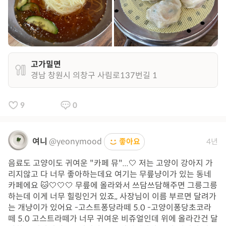
고가밀면
경남 창원시 의창구 사림로137번길 1
9
0
여니
@yeonymood
좋아요
4년
음료도 고양이도 귀여운 "카페 뮤"...🤍 저는 고양이 강아지 가
리지않고 다 너무 좋아하는데요 여기는 무릎냥이가 있는 동네
카페에요 🐱🤍🤍🤍 무릎에 올라와서 쓰담쓰담해주면 그릉그릉
하는데 이게 너무 힐링인거 있죠,, 사장님이 이름 부르면 달려가
는 개냥이가 있어요 -고스트퐁당라떼 5.0 -고양이퐁당초코라
떼 5.0 고스트라떼가 너무 귀여운 비쥬얼인데 위에 올라간건 달