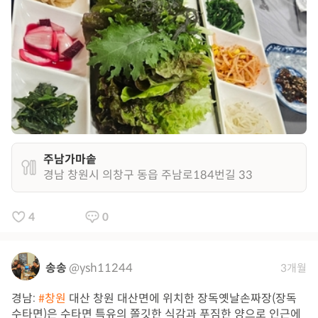
주남가마솥
경남 창원시 의창구 동읍 주남로184번길 33
4
0
송송
@ysh11244
3개월
경남:
#창원
대산 창원 대산면에 위치한 장독옛날손짜장(장독
수타면)은 수타면 특유의 쫄깃한 식감과 푸짐한 양으로 인근에