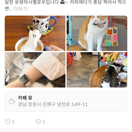
달한 유령마시멜로우입니다 👻✨ 커피에다가 퐁당 찍어서 먹으
면...
더보기
카페 뮤
경남 창원시 진해구 냉천로 149-11
5
2