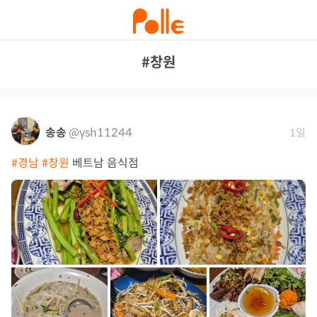
#창원
송송
@ysh11244
1일
#경남
#창원
베트남 음식점