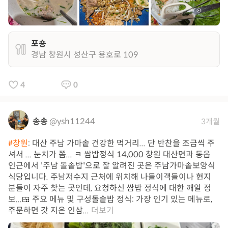
포숑
경남 창원시 성산구 용호로 109
4
0
송송
@ysh11244
3개월
#창원
: 대산 주남 가마솥 건강한 먹거리... 단 반찬을 조금씩 주
셔서 ... 눈치가 쫌... ㅋ 쌈밥정식 14,000 창원 대산면과 동읍
인근에서 '주남 돌솥밥'으로 잘 알려진 곳은 주남가마솥보양식
식당입니다. 주남저수지 근처에 위치해 나들이객들이나 현지
분들이 자주 찾는 곳인데, 요청하신 쌈밥 정식에 대한 깨알 정
보... ​🍱 주요 메뉴 및 구성 ​돌솥밥 정식: 가장 인기 있는 메뉴로,
주문하면 갓 지은 인삼...
더보기