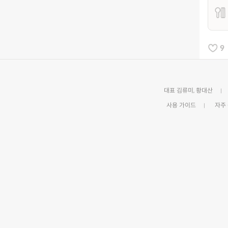
9
대표 김류미, 황대산
사용 가이드
자주