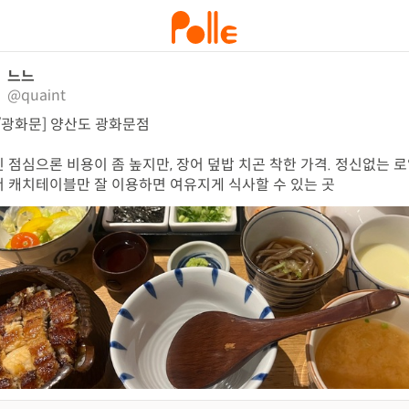
느느
@quaint
/광화문] 양산도 광화문점 

 점심으론 비용이 좀 높지만, 장어 덮밥 치곤 착한 가격. 정신없는 
 캐치테이블만 잘 이용하면 여유지게 식사할 수 있는 곳