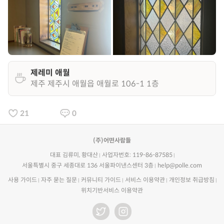
제레미 애월
제주 제주시 애월읍 애월로 106-1 1층
21
0
(주)어떤사람들
대표 김류미, 황대산
사업자번호: 119-86-87585
서울특별시 중구 세종대로 136 서울파이낸스센터 3층
help@polle.com
사용 가이드
자주 묻는 질문
커뮤니티 가이드
서비스 이용약관
개인정보 취급방침
위치기반서비스 이용약관