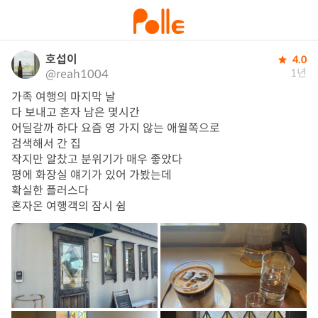
호섭이
4.0
1년
@reah1004
가족 여행의 마지막 날

다 보내고 혼자 남은 몇시간

어딜갈까 하다 요즘 영 가지 않는 애월쪽으로

검색해서 간 집

작지만 알찼고 분위기가 매우 좋았다

평에 화장실 얘기가 있어 가봤는데

확실한 플러스다

혼자온 여행객의 잠시 쉼