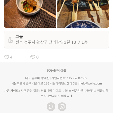
그물
전북 전주시 완산구 전라감영3길 13-7 1층
4
0
(주)어떤사람들
대표 김류미, 황대산
사업자번호: 119-86-87585
서울특별시 중구 세종대로 136 서울파이낸스센터 3층
help@polle.com
사용 가이드
자주 묻는 질문
커뮤니티 가이드
서비스 이용약관
개인정보 취급방침
위치기반서비스 이용약관