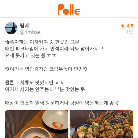
림베
4.5
1년
@rimbae
🍻좋아하는 이자카야 중 한곳인 그물

매번 피크타임에 가서 만석이라 퇴짜 맞아가지구 

요새 못가고 있는 중 ㅠㅠ

💛여기는 명란감자랑 크림우동이 찐임💛

물론 꼬치류도 맛있지만 ㅎㅎ

여기서 시키는 안주는 대부분 맛있는 듯 

매장이 협소해 일찍 방문하거나 평일에 방문하는게 좋음