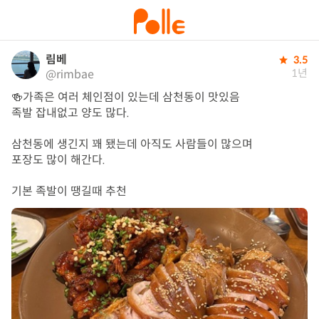
림베
3.5
1년
@rimbae
🍻가족은 여러 체인점이 있는데 삼천동이 맛있음

족발 잡내없고 양도 많다.

삼천동에 생긴지 꽤 됐는데 아직도 사람들이 많으며

포장도 많이 해간다.

기본 족발이 땡길때 추천