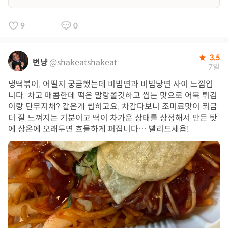
9
0
3.5
변냥
@shakeatshakeat
7일
냉떡볶이. 어떨지 궁금했는데 비빔면과 비빔당면 사이 느낌입
니다. 차고 매콤한데 떡은 말랑쫄깃하고 씹는 맛으로 어묵 튀김
이랑 단무지채? 같은게 씹히고요. 차갑다보니 조미료맛이 쬐금
더 잘 느껴지는 기분이고 떡이 차가운 상태를 상정해서 만든 탓
에 상온에 오래두면 흐물하게 퍼집니다… 빨리드세욥!