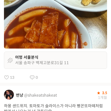
어멍 서울분식
서울 송파구 백제고분로31길 11
13
0
3.5
변냥
@shakeatshakeat
1개월
하몽 샌드위치. 토마토가 슬라이스가 아니라 빵꼰또마떼처럼