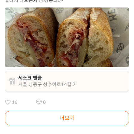
발라서 나오는거 넘 감동되🥺
세스크 멘슬
서울 성동구 성수이로14길 7
16
0
더보기