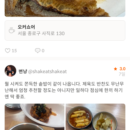
오커쇼어
서울 종로구 사직로 130
15
0
3.0
변냥
@shakeatshakeat
7일
뭘 시켜도 쫀득한 솥밥이 같이 나옵니다. 제육도 반찬도 무난무
난해서 엄청 추천할 정도는 아니지만 일하다 점심에 한끼 하기
엔 딱 좋죠.