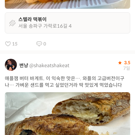
스텔라 떡볶이
서울 송파구 가락로16길 4
15
0
3.5
변냥
@shakeatshakeat
7일
애플잼 버터 바게트. 이 익숙한 맛은…. 와플의 고급버전이구
나… 가벼운 샌드를 먹고 싶었던거라 딱 맛있게 먹었습니다