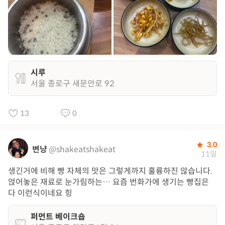
시루
서울 종로구 새문안로 92
13
0
3.0
변냥
@shakeatshakeat
11일
생긴거에 비해 빵 자체의 맛은 그렇게까지 훌륭하진 않습니다.
얹어놓은 재료로 눈가림하는… 요즘 번화가에 생기는 빵집은
다 이런식이네요 힝
퍼먼트 베이크숍