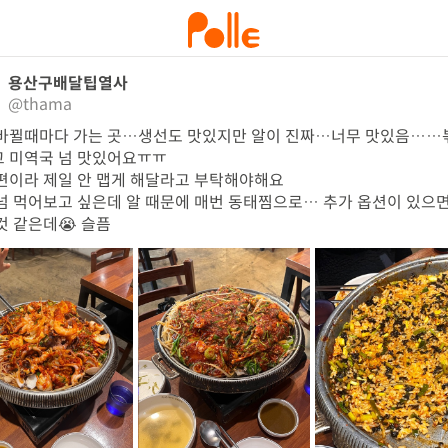
용산구배달팁열사
@thama
바뀔때마다 가는 곳…생선도 맛있지만 알이 진짜…너무 맛있음……
 미역국 넘 맛있어요ㅠㅠ

편이라 제일 안 맵게 해달라고 부탁해야해요

넘 먹어보고 싶은데 알 때문에 매번 동태찜으로… 추가 옵션이 있으면
것 같은데😭 슬픔