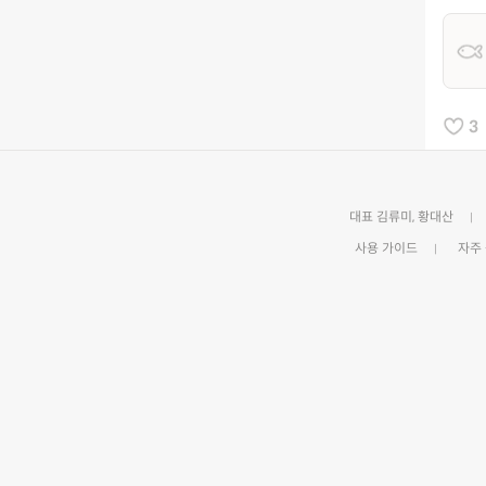
3
대표 김류미, 황대산
사용 가이드
자주