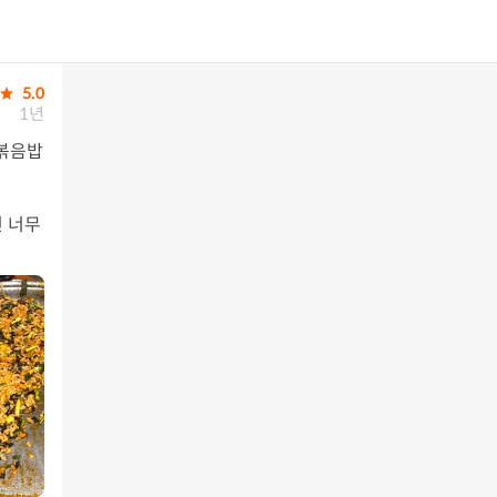
5.0
1년
볶음밥 
 너무 