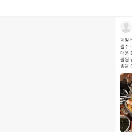
계절 
필수고
매운 
뽈찜 
좋을 