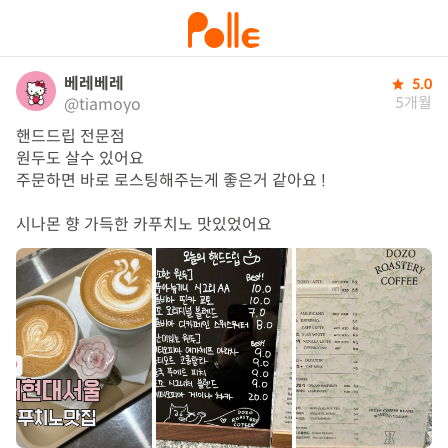
베레베레
5.0
5개월
@tiamoyo
핸드드립 전문점 

원두도 살수 있어요 

주문하면 바로 로스팅해주는게 좋은거 같아요 ! 

시나몬 향 가득한 카푸치노 맛있었어요