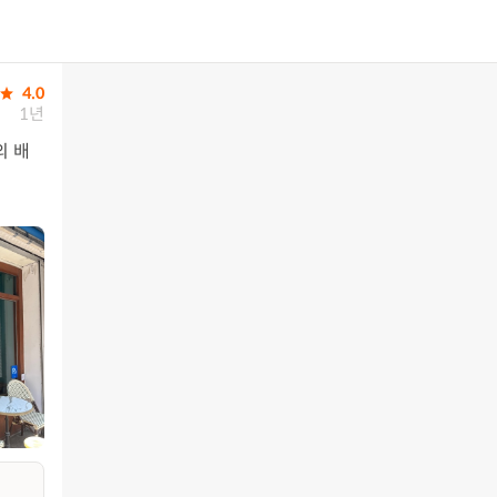
4.0
1년
의 배