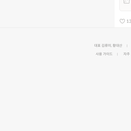
1
대표 김류미, 황대산
사용 가이드
자주