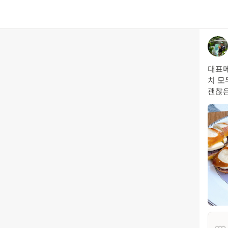
대표메
치 모
괜찮은